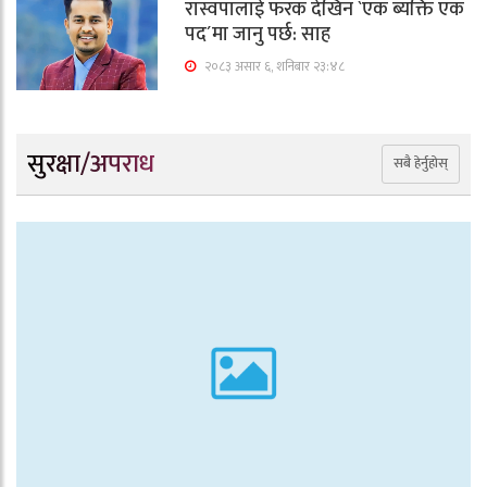
रास्वपालाई फरक देखिन `एक ब्यक्ति एक
पद´मा जानु पर्छ: साह
२०८३ असार ६, शनिबार २३:४८
सुरक्षा/अपराध
सबै हेर्नुहोस्