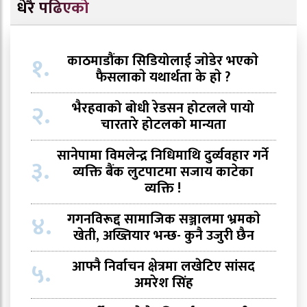
धेरै पढिएको
१.
काठमाडौंका सिडियोलाई जाेडेर भएकाे
फैसलाकाे यथार्थता के हाे ?
२.
भैरहवाको बोधी रेडसन होटलले पायो
चारतारे होटलको मान्यता
सानेपामा विमलेन्द्र निधिमाथि दुर्व्यवहार गर्ने
३.
व्यक्ति बैंक लुटपाटमा सजाय काटेका
व्यक्ति !
४.
गगनविरूद्द सामाजिक सञ्जालमा भ्रमकाे
खेती, अख्तियार भन्छ- कुनै उजुरी छैन
५.
आफ्नै निर्वाचन क्षेत्रमा लखेटिए सांसद
अमरेश सिंह