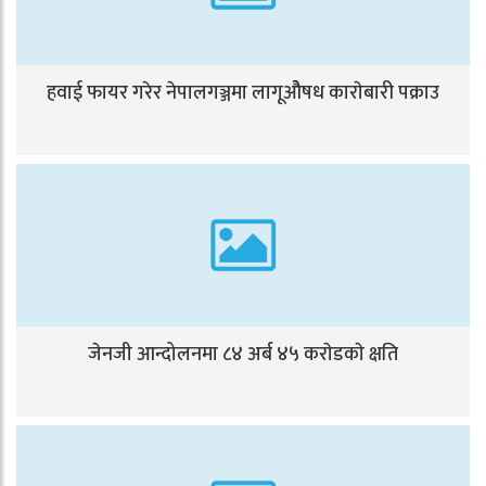
हवाई फायर गरेर नेपालगञ्जमा लागूओैषध काराेबारी पक्राउ
जेनजी आन्दोलनमा ८४ अर्ब ४५ कराेडकाे क्षति