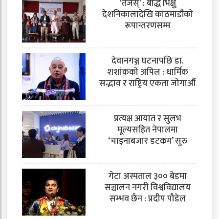
‘तेजस्’ : बौद्ध भिक्षु
देशनिकालादेखि काठमाडौंको
रूपान्तरणसम्म
देवानगञ्ज घटनापछि डा.
शशांककाे अपिल : धार्मिक
सद्भाव र राष्ट्रिय एकता जोगाऔँ
प्रत्यक्ष आयात र सुलभ
मूल्यसहित नेपालमा
‘चाइनाबजार डटकम’ सुरु
गेटा अस्पताल ३०० बेडमा
सञ्चालन नगरी विश्वविद्यालय
सम्भव छैन : प्रदीप पौडेल