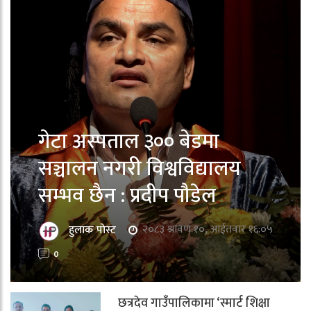
गेटा अस्पताल ३०० बेडमा
सञ्चालन नगरी विश्वविद्यालय
सम्भव छैन : प्रदीप पौडेल
२०८३ श्रावण १०, आईतवार १६:०५
हुलाक पोस्ट
0
छत्रदेव गाउँपालिकामा ‘स्मार्ट शिक्षा