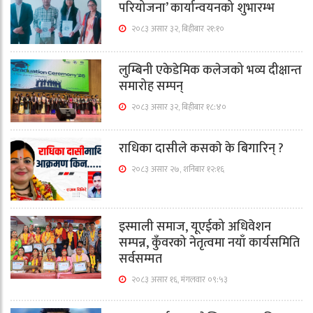
परियोजना’ कार्यान्वयनको शुभारम्भ
२०८३ असार ३२, बिहीबार २१:१०
लुम्बिनी एकेडेमिक कलेजको भव्य दीक्षान्त
समारोह सम्पन्
२०८३ असार ३२, बिहीबार १८:४०
राधिका दासीले कसकाे के बिगारिन् ?
२०८३ असार २७, शनिबार १२:१६
इस्माली समाज, यूएईको अधिवेशन
सम्पन्न, कुँवरको नेतृत्वमा नयाँ कार्यसमिति
सर्वसम्मत
२०८३ असार १६, मंगलवार ०९:५३