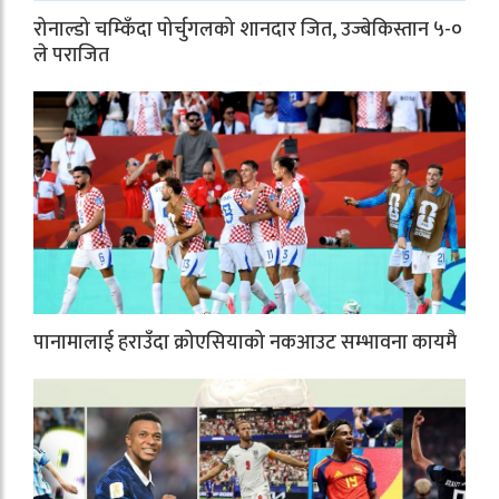
रोनाल्डो चम्किँदा पोर्चुगलको शानदार जित, उज्बेकिस्तान ५-०
ले पराजित
पानामालाई हराउँदा क्रोएसियाको नकआउट सम्भावना कायमै