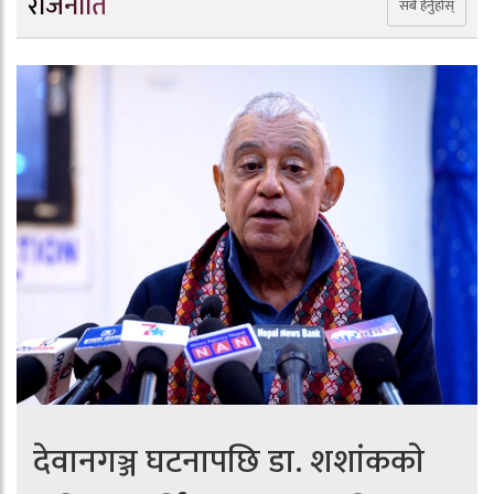
राजनीति
सबै हेर्नुहोस्
देवानगञ्ज घटनापछि डा. शशांककाे