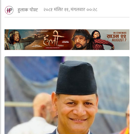
२०८१ मंसिर ११, मंगलवार ००:२८
हुलाक पोस्ट