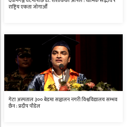
देवानगञ्ज घटनापछि डा. शशांककाे अपिल : धार्मिक सद्भाव र
राष्ट्रिय एकता जोगाऔँ
गेटा अस्पताल ३०० बेडमा सञ्चालन नगरी विश्वविद्यालय सम्भव
छैन : प्रदीप पौडेल