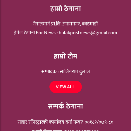
हाम्रो ठेगाना
नेपालमार्ग प्रा.लि. अनामनगर, काठमाडौं
ईमेल ठेगाना For News :
hulakpostnews@gmail.com
हाम्रो टीम
सम्पादक : सालिगराम दुलाल
VIEW ALL
सम्पर्क ठेगाना
सञ्चार रजिस्ट्रारकाे कार्यालय दर्ता नम्वरः ००१८१/०७९-८०