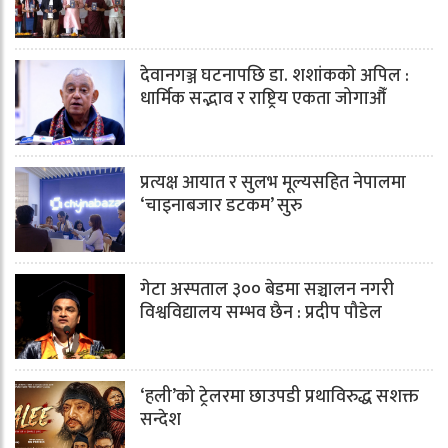
देवानगञ्ज घटनापछि डा. शशांककाे अपिल :
धार्मिक सद्भाव र राष्ट्रिय एकता जोगाऔँ
प्रत्यक्ष आयात र सुलभ मूल्यसहित नेपालमा
‘चाइनाबजार डटकम’ सुरु
गेटा अस्पताल ३०० बेडमा सञ्चालन नगरी
विश्वविद्यालय सम्भव छैन : प्रदीप पौडेल
‘हली’को ट्रेलरमा छाउपडी प्रथाविरुद्ध सशक्त
सन्देश