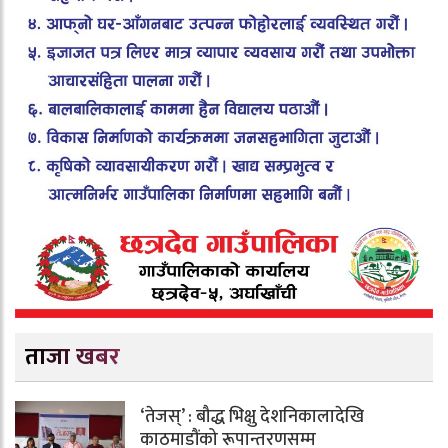
ताजा खबर
‘तेजस्’ : बौद्ध भिक्षु देशनिकालादेखि
काठमाडौंको रूपान्तरणसम्म