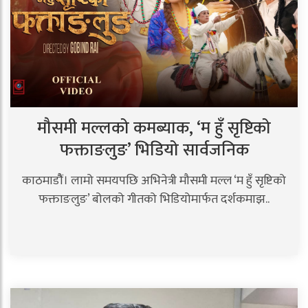
मौसमी मल्लको कमब्याक, ‘म हुँ सृष्टिको
फक्ताङलुङ’ भिडियो सार्वजनिक
काठमाडौैं। लामो समयपछि अभिनेत्री मौसमी मल्ल ‘म हुँ सृष्टिको
फक्ताङलुङ’ बोलको गीतको भिडियोमार्फत दर्शकमाझ..