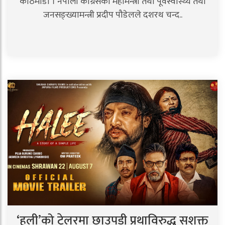
काठमाडौं । नेपाली कांग्रेसका महामन्त्री तथा पूर्वस्वास्थ्य तथा
जनसङ्ख्यामन्त्री प्रदीप पौडेलले दशरथ चन्द..
‘हली’को ट्रेलरमा छाउपडी प्रथाविरुद्ध सशक्त