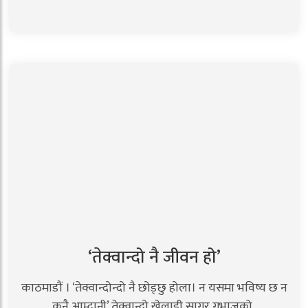
‘तेक्वान्दो नै जीवन हो’
काठमाडौं । ‘तेक्वान्दोन्दो नै छोड्छु होला। न यसमा भविष्य छ न
कुनै आम्दानी’ तेक्वान्दो खेलाडी सागर गुभाजुको..