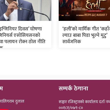
रिय इन्जिनियर दिवस’ घोषणा
‘हली’को मार्मिक गीत ‘कहा
न्जिनियर्स एसाेसियसनको
ल्याउ बाबा पिडा भुल्ने मुटु’
ुवा पलायन रोक्न ठोस नीति
सार्वजनिक
यक
ीम
सम्पर्क ठेगाना
 सालिगराम दुलाल
सञ्चार रजिस्ट्रारकाे कार्यालय दर्ता नम्
००१८१/०७९-८०