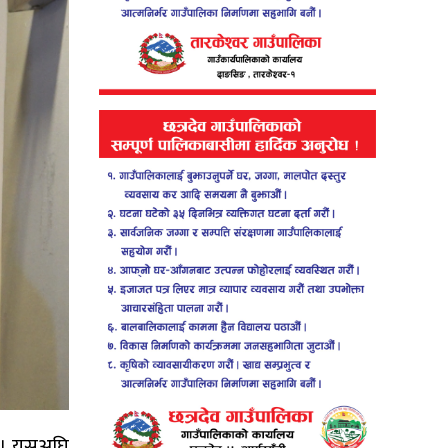
 छ । यसअघि