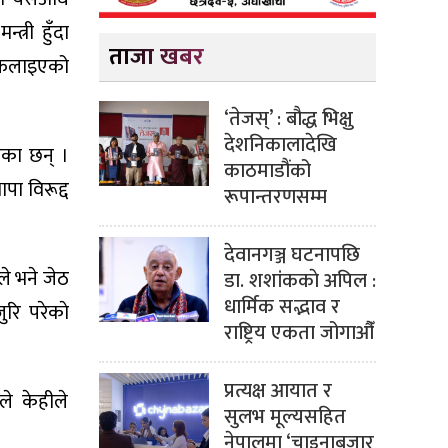
्री हुँदा
ताजा खबर
 फैलाइएको
‘तेजस्’ : बौद्ध भिक्षु
देशनिकालादेखि
हेका छन् ।
काठमाडौंको
पा विरूद्द
रूपान्तरणसम्म
देवानगञ्ज घटनापछि
ले भने जेठ
डा. शशांककाे अपिल :
धार्मिक सद्भाव र
रि परेकाे
राष्ट्रिय एकता जोगाऔँ
प्रत्यक्ष आयात र
ले केहीले
सुलभ मूल्यसहित
नेपालमा ‘चाइनाबजार