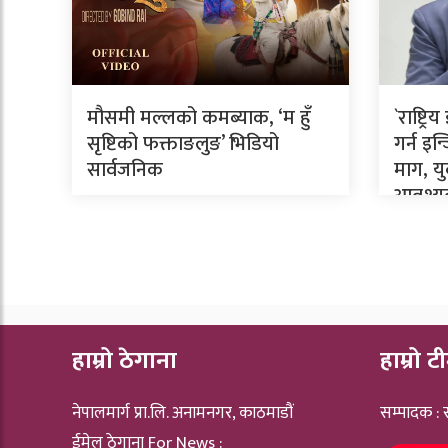
मौसमी मल्लको कमब्याक, ‘म हुँ
`राष्ट्
सृष्टिको फक्ताङलुङ’ भिडियो
गर्न इ
सार्वजनिक
माग, य
आवश्
हाम्रो ठेगाना
हाम्रो ट
नेपालमार्ग प्रा.लि. अनामनगर, काठमाडौं
सम्पादक :
ईमेल ठेगाना For News :