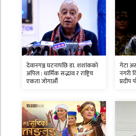
देवानगञ्ज घटनापछि डा. शशांककाे
गेटा अ
अपिल : धार्मिक सद्भाव र राष्ट्रिय
नगरी वि
एकता जोगाऔँ
प्रदीप 