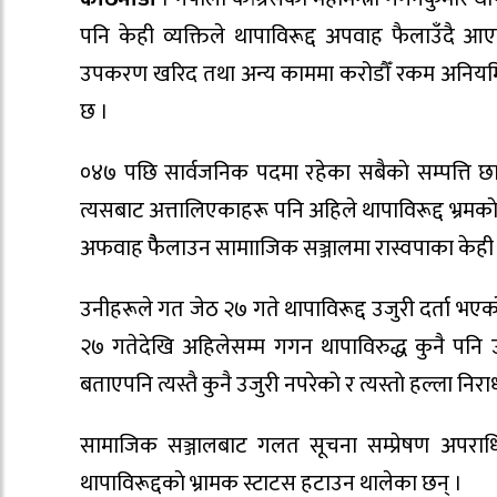
पनि केही व्यक्तिले थापाविरूद्द अपवाह फैलाउँदै आए
उपकरण खरिद तथा अन्य काममा करोडौँ रकम अनियमितत
छ ।
०४७ पछि सार्वजनिक पदमा रहेका सबैकाे सम्पत्ति छानवि
त्यसबाट अत्तालिएकाहरू पनि अहिले थापाविरूद्द भ्रमका
अफवाह फ‌ैैलाउन सामााजिक सञ्जालमा रास्वपाका केही 
उनीहरूले गत जेठ २७ गते थापाविरूद्द उजुरी दर्ता भएक
२७ गतेदेखि अहिलेसम्म गगन थापाविरुद्ध कुनै पनि 
बताएपनि त्यस्तै कुनै उजुरी नपरेकाे र त्यस्ताे हल्ला निर
सामाजिक सञ्जालबाट गलत सूचना सम्प्रेषण अपराधिक
थापाविरूद्दकाे भ्रामक स्टाटस हटाउन थालेका छन् ।