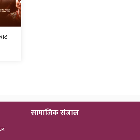
ँबाट
सामाजिक संजाल
वरः