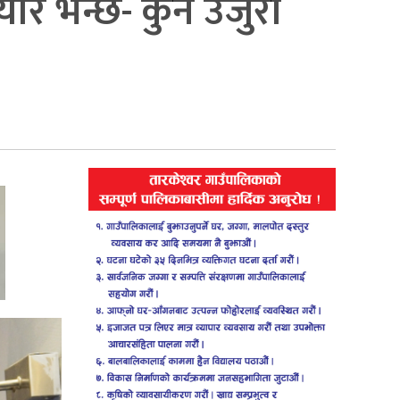
ार भन्छ- कुनै उजुरी