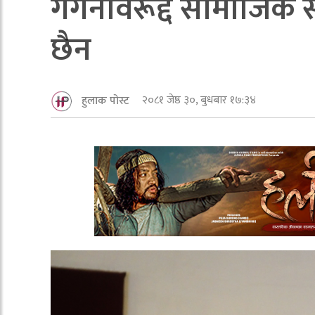
गगनविरूद्द सामाजिक सञ्
छैन
२०८१ जेष्ठ ३०, बुधबार १७:३४
हुलाक पोस्ट