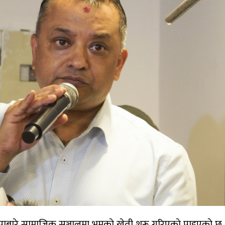
थापाबारे सामाजिक सञ्जालमा भ्रमकाे खेती शुरू गरिएकाे पाइएकाे