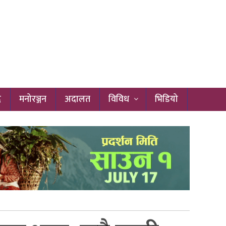
द
मनोरञ्जन
अदालत
विविध
भिडियो