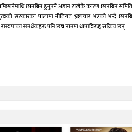
वि लामिछानेमाथि छानबिन हुनुपर्ने अडान राखेकै कारण छानबिन समि
नेतृत्वको सरकारका पालामा नीतिगत भ्रष्टाचार भएको भन्दै छान
ास्वपाका समर्थकहरू पनि छद्म नाममा थापाविरूद्द सक्रिय छन् ।