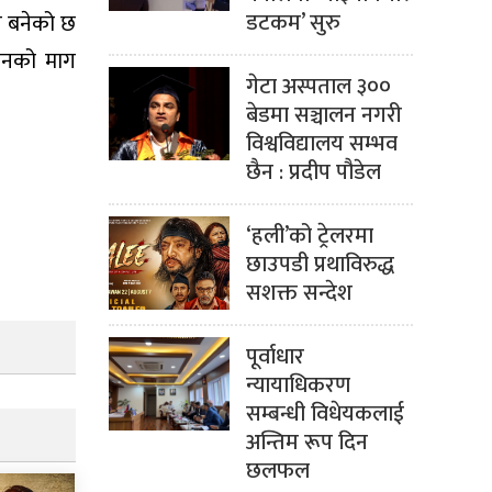
डटकम’ सुरु
ति बनेको छ
बिनको माग
गेटा अस्पताल ३००
बेडमा सञ्चालन नगरी
विश्वविद्यालय सम्भव
छैन : प्रदीप पौडेल
‘हली’को ट्रेलरमा
छाउपडी प्रथाविरुद्ध
सशक्त सन्देश
पूर्वाधार
न्यायाधिकरण
सम्बन्धी विधेयकलाई
अन्तिम रूप दिन
छलफल