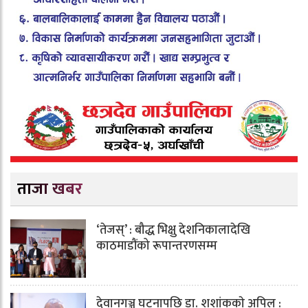
ताजा खबर
‘तेजस्’ : बौद्ध भिक्षु देशनिकालादेखि
काठमाडौंको रूपान्तरणसम्म
देवानगञ्ज घटनापछि डा. शशांककाे अपिल :