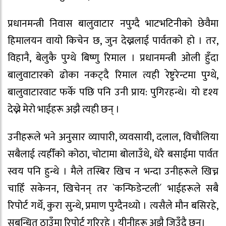
प्रधानमन्त्री निवास बालुवाटार नपुग्दै भाटभटिनीको छेवैमा
हिमालयन वायो किचेन छ, जुन देख्नलाई पार्वतको हो । तर,
विहानै, बेलुकै पुग्थे बिष्णु रिमाल । प्रधानमन्त्री ओली हुँदा
बालुवाटारको ढोका नकट्दै रिमाल त्यही रेष्टुरेन्टमा पुग्थे,
बालुवाटारवाट फर्के पछि पनि उनी प्राय: पुगिरहन्थे। यो दृश्य
देख्ने मेरो भाईहरू अझै त्यही छन् ।
उनीहरूले भने अनुसार व्यापारी, व्यवसायी, दलाल, विचौलिया
सबैलाई त्यहीँको कोठा, चोटामा बोलाउँथे, धेरै बसाईमा पार्वत
स्वय पनि हुन्थे । मैले तस्बिर खिच न भन्दा उनीहरूले खिच्न
चाहिँ सकेनन, खिचेनन् तर `कन्फिडेन्टली´ भाईहरूले सबै
रिपोर्ट गर्थे, कुरा सुन्थे, प्रमाण पुग्दैनथ्यो । त्यसैले मौन बसिरहे,
सबन्धित ठाउँमा रिपोर्ट गरिरहे । यीनीहरू अझै जिउँदै छन्।