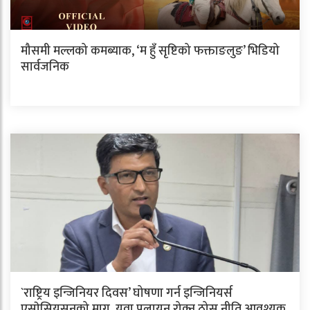
मौसमी मल्लको कमब्याक, ‘म हुँ सृष्टिको फक्ताङलुङ’ भिडियो
सार्वजनिक
`राष्ट्रिय इन्जिनियर दिवस’ घोषणा गर्न इन्जिनियर्स
एसाेसियसनको माग, युवा पलायन रोक्न ठोस नीति आवश्यक