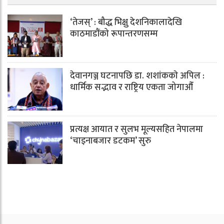
‘तेजस्’ : बौद्ध भिक्षु देशनिकालादेखि
काठमाडौंको रूपान्तरणसम्म
देवानगञ्ज घटनापछि डा. शशांककाे अपिल :
धार्मिक सद्भाव र राष्ट्रिय एकता जोगाऔँ
प्रत्यक्ष आयात र सुलभ मूल्यसहित नेपालमा
‘चाइनाबजार डटकम’ सुरु