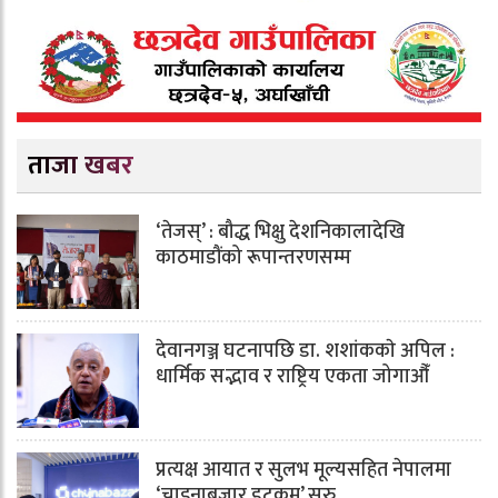
ताजा खबर
‘तेजस्’ : बौद्ध भिक्षु देशनिकालादेखि
काठमाडौंको रूपान्तरणसम्म
देवानगञ्ज घटनापछि डा. शशांककाे अपिल :
धार्मिक सद्भाव र राष्ट्रिय एकता जोगाऔँ
प्रत्यक्ष आयात र सुलभ मूल्यसहित नेपालमा
‘चाइनाबजार डटकम’ सुरु