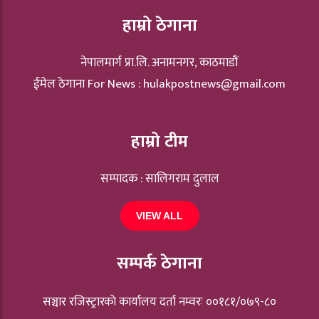
हाम्रो ठेगाना
नेपालमार्ग प्रा.लि. अनामनगर, काठमाडौं
ईमेल ठेगाना For News :
hulakpostnews@gmail.com
हाम्रो टीम
सम्पादक : सालिगराम दुलाल
VIEW ALL
सम्पर्क ठेगाना
सञ्चार रजिस्ट्रारकाे कार्यालय दर्ता नम्वरः ००१८१/०७९-८०