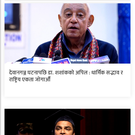
देवानगञ्ज घटनापछि डा. शशांककाे अपिल : धार्मिक सद्भाव र
राष्ट्रिय एकता जोगाऔँ