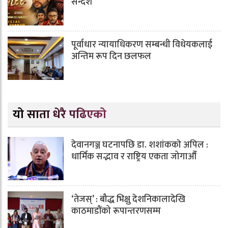
सन्देश
पूर्वाधार न्यायाधिकरण सम्बन्धी विधेयकलाई
अन्तिम रूप दिन छलफल
यो साता धेरै पढिएको
देवानगञ्ज घटनापछि डा. शशांककाे अपिल :
धार्मिक सद्भाव र राष्ट्रिय एकता जोगाऔँ
‘तेजस्’ : बौद्ध भिक्षु देशनिकालादेखि
काठमाडौंको रूपान्तरणसम्म