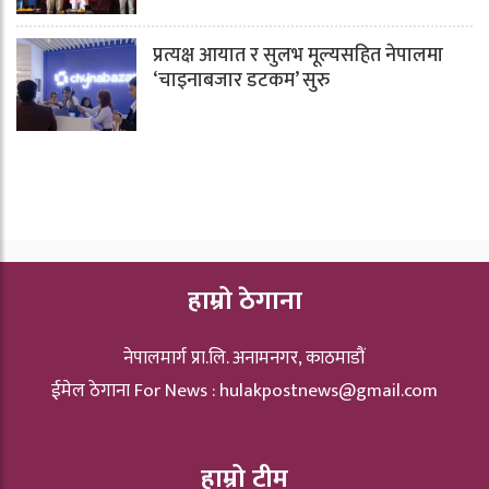
प्रत्यक्ष आयात र सुलभ मूल्यसहित नेपालमा
‘चाइनाबजार डटकम’ सुरु
हाम्रो ठेगाना
नेपालमार्ग प्रा.लि. अनामनगर, काठमाडौं
ईमेल ठेगाना For News :
hulakpostnews@gmail.com
हाम्रो टीम