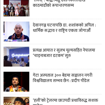
‘तेजस्’ : बौद्ध भिक्षु देशनिकालादेखि
काठमाडौंको रूपान्तरणसम्म
देवानगञ्ज घटनापछि डा. शशांककाे अपिल :
धार्मिक सद्भाव र राष्ट्रिय एकता जोगाऔँ
प्रत्यक्ष आयात र सुलभ मूल्यसहित नेपालमा
‘चाइनाबजार डटकम’ सुरु
गेटा अस्पताल ३०० बेडमा सञ्चालन नगरी
विश्वविद्यालय सम्भव छैन : प्रदीप पौडेल
‘हली’को ट्रेलरमा छाउपडी प्रथाविरुद्ध सशक्त