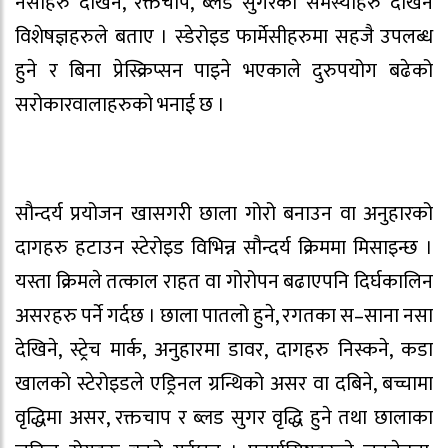
नसाहरु देखिने, रक्तचाप, ब्लड सुगरका समस्याहरु देखिने
विशेषज्ञहरुले बताए । स्डेरोइड फार्मेसीहरुमा सहजै उपलब्ध
हुने र बिना प्रेस्क्रिप्सन पाइने भएकाले दुरुपयोग बढेको
सरोकारवालाहरुको भनाई छ ।
सौन्दर्य प्रयोजन खासगरी छाला गोरो बनाउन वा अनुहारको
दागहरु हटाउन स्टेरोइड विभिन्न सौन्दर्य क्रिममा मिसाइन्छ ।
यस्ता क्रिमले तत्काल राहत वा गोरोपन बढाएपनि दिर्घकालिन
असरहरु पर्ने गर्दछ । छाला पातलो हुने, रगतका स–साना नसा
देखिने, स्ट्रेच मार्क, अनुहारमा डावर, दागहरु निस्कने, कडा
खालको स्टेरोइडले एड्रिनल ग्रन्थिको असर वा दबिने, बच्चामा
वृद्धिमा असर, रक्तचाप र ब्लड सुगर वृद्धि हुने तथा छालाका