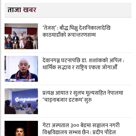
ताजा खबर
‘तेजस्’ : बौद्ध भिक्षु देशनिकालादेखि
काठमाडौंको रूपान्तरणसम्म
देवानगञ्ज घटनापछि डा. शशांककाे अपिल :
धार्मिक सद्भाव र राष्ट्रिय एकता जोगाऔँ
प्रत्यक्ष आयात र सुलभ मूल्यसहित नेपालमा
‘चाइनाबजार डटकम’ सुरु
गेटा अस्पताल ३०० बेडमा सञ्चालन नगरी
विश्वविद्यालय सम्भव छैन : प्रदीप पौडेल