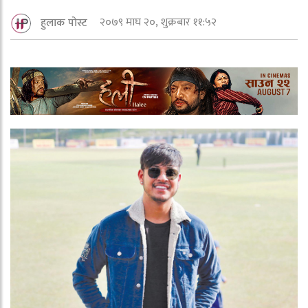
२०७९ माघ २०, शुक्रबार ११:५२
हुलाक पोस्ट