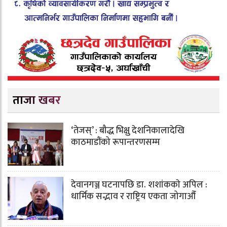
ताजा खबर
‘तेजस्’ : बौद्ध भिक्षु देशनिकालादेखि
काठमाडौंको रूपान्तरणसम्म
देवानगञ्ज घटनापछि डा. शशांककाे अपिल :
धार्मिक सद्भाव र राष्ट्रिय एकता जोगाऔँ