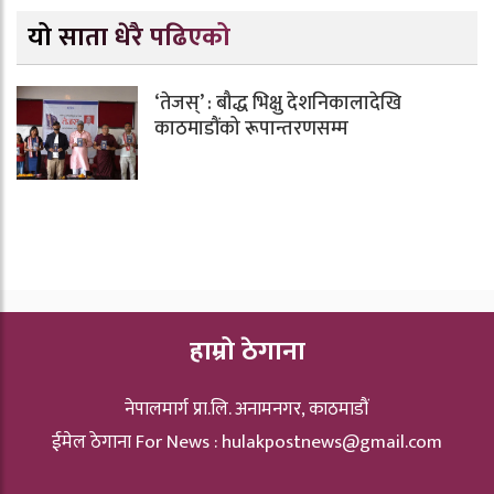
यो साता धेरै पढिएको
‘तेजस्’ : बौद्ध भिक्षु देशनिकालादेखि
काठमाडौंको रूपान्तरणसम्म
हाम्रो ठेगाना
नेपालमार्ग प्रा.लि. अनामनगर, काठमाडौं
ईमेल ठेगाना For News :
hulakpostnews@gmail.com