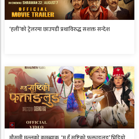
‘हली’को ट्रेलरमा छाउपडी प्रथाविरुद्ध सशक्त सन्देश
मौसमी मल्लको कमब्याक, ‘म हुँ सृष्टिको फक्ताङलुङ’ भिडियो