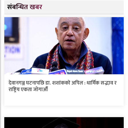
संबन्धित खबर
देवानगञ्ज घटनापछि डा. शशांककाे अपिल : धार्मिक सद्भाव र
राष्ट्रिय एकता जोगाऔँ