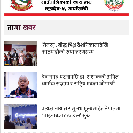
ताजा खबर
‘तेजस्’ : बौद्ध भिक्षु देशनिकालादेखि
काठमाडौंको रूपान्तरणसम्म
देवानगञ्ज घटनापछि डा. शशांककाे अपिल :
धार्मिक सद्भाव र राष्ट्रिय एकता जोगाऔँ
प्रत्यक्ष आयात र सुलभ मूल्यसहित नेपालमा
‘चाइनाबजार डटकम’ सुरु