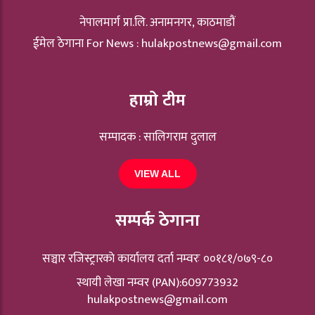
नेपालमार्ग प्रा.लि. अनामनगर, काठमाडौं
ईमेल ठेगाना For News :
hulakpostnews@gmail.com
हाम्रो टीम
सम्पादक : सालिगराम दुलाल
VIEW ALL
सम्पर्क ठेगाना
सञ्चार रजिस्ट्रारकाे कार्यालय दर्ता नम्वरः ००१८१/०७९-८०
स्थायी लेखा नम्वर (PAN):609773932
hulakpostnews@gmail.com