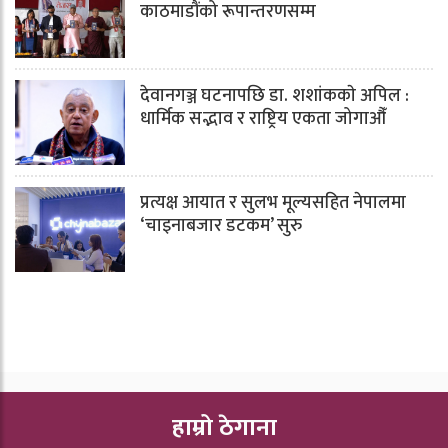
काठमाडौंको रूपान्तरणसम्म
देवानगञ्ज घटनापछि डा. शशांककाे अपिल :
धार्मिक सद्भाव र राष्ट्रिय एकता जोगाऔँ
प्रत्यक्ष आयात र सुलभ मूल्यसहित नेपालमा
‘चाइनाबजार डटकम’ सुरु
हाम्रो ठेगाना