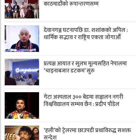
काठमाडौंको रूपान्तरणसम्म
देवानगञ्ज घटनापछि डा. शशांककाे अपिल :
धार्मिक सद्भाव र राष्ट्रिय एकता जोगाऔँ
प्रत्यक्ष आयात र सुलभ मूल्यसहित नेपालमा
‘चाइनाबजार डटकम’ सुरु
गेटा अस्पताल ३०० बेडमा सञ्चालन नगरी
विश्वविद्यालय सम्भव छैन : प्रदीप पौडेल
‘हली’को ट्रेलरमा छाउपडी प्रथाविरुद्ध सशक्त
सन्देश