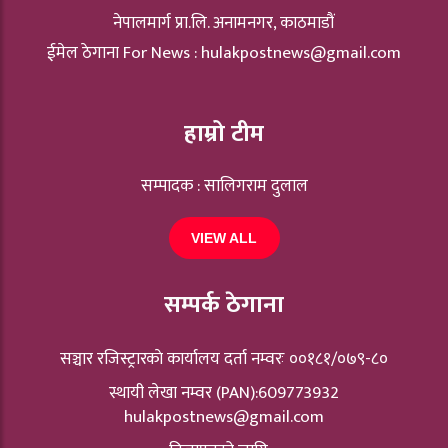
नेपालमार्ग प्रा.लि. अनामनगर, काठमाडौं
ईमेल ठेगाना For News :
hulakpostnews@gmail.com
हाम्रो टीम
सम्पादक : सालिगराम दुलाल
VIEW ALL
सम्पर्क ठेगाना
सञ्चार रजिस्ट्रारकाे कार्यालय दर्ता नम्वरः ००१८१/०७९-८०
स्थायी लेखा नम्वर (PAN):609773932
hulakpostnews@gmail.com