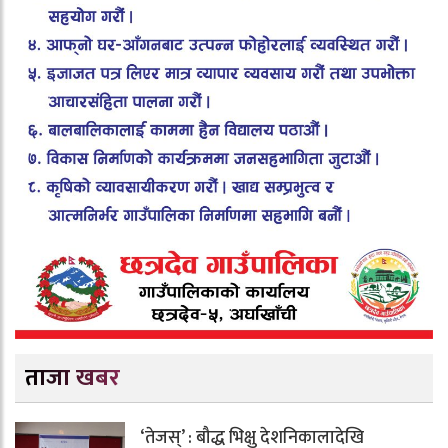
ताजा खबर
‘तेजस्’ : बौद्ध भिक्षु देशनिकालादेखि