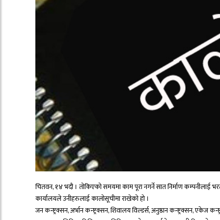
चितवन, १४ भदौ । तोकिएको समयमा काम पूरा नगर्ने सात निर्माण कम्पनीलाई
कार्यालयले उनीहरुलाई कालोसूचीमा राखेको हो ।
जन कन्ष्ट्रक्सन, अर्भान कन्ष्ट्रक्सन, शिवालय विल्डर्स, अनुष्ठान कन्ष्ट्रक्सन, एके