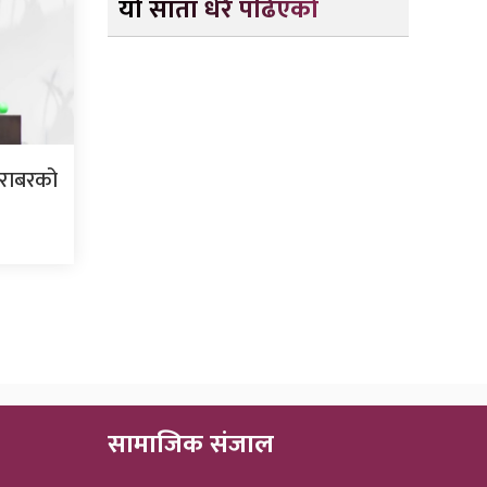
यो साता धेरै पढिएको
बराबरको
सामाजिक संजाल