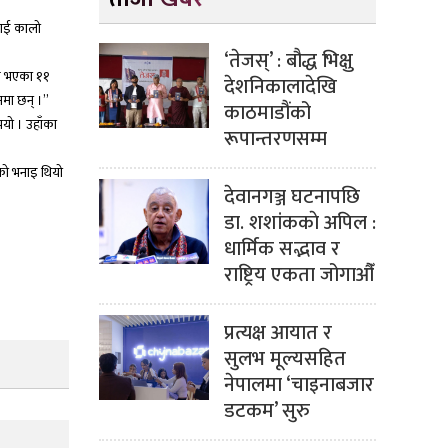
लाई कालो
‘तेजस्’ : बौद्ध भिक्षु
रु भएका ११
देशनिकालादेखि
नमा छन् ।”
काठमाडौंको
यो । उहाँका
रूपान्तरणसम्म
को भनाइ थियो
देवानगञ्ज घटनापछि
डा. शशांककाे अपिल :
धार्मिक सद्भाव र
राष्ट्रिय एकता जोगाऔँ
प्रत्यक्ष आयात र
सुलभ मूल्यसहित
नेपालमा ‘चाइनाबजार
डटकम’ सुरु