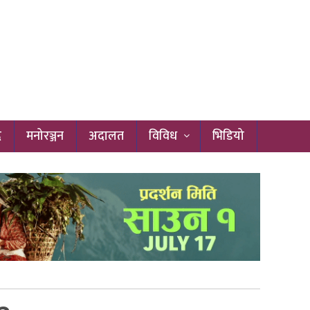
द
मनोरञ्जन
अदालत
विविध
भिडियो