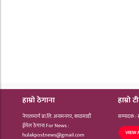
हाम्रो ठेगाना
हाम्रो ट
नेपालमार्ग प्रा.लि. अनामनगर, काठमाडौं
सम्पादक :
ईमेल ठेगाना For News :
VIEW 
hulakpostnews@gmail.com