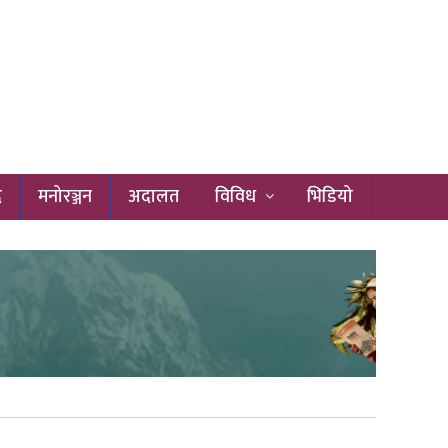
द
मनोरञ्जन
अदालत
विविध
भिडियो