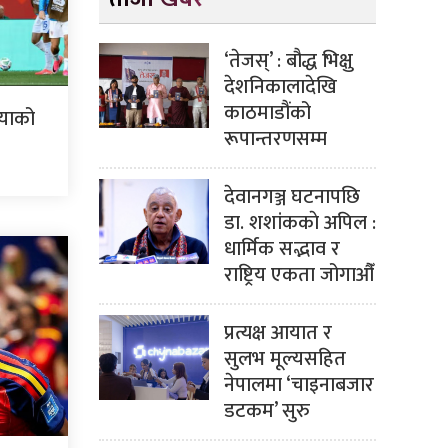
‘तेजस्’ : बौद्ध भिक्षु
देशनिकालादेखि
काठमाडौंको
ियाको
रूपान्तरणसम्म
देवानगञ्ज घटनापछि
डा. शशांककाे अपिल :
धार्मिक सद्भाव र
राष्ट्रिय एकता जोगाऔँ
प्रत्यक्ष आयात र
सुलभ मूल्यसहित
नेपालमा ‘चाइनाबजार
डटकम’ सुरु