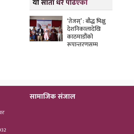
यो साता धेरै पढिएको
‘तेजस्’ : बौद्ध भिक्षु
देशनिकालादेखि
काठमाडौंको
रूपान्तरणसम्म
सामाजिक संजाल
वरः
3932