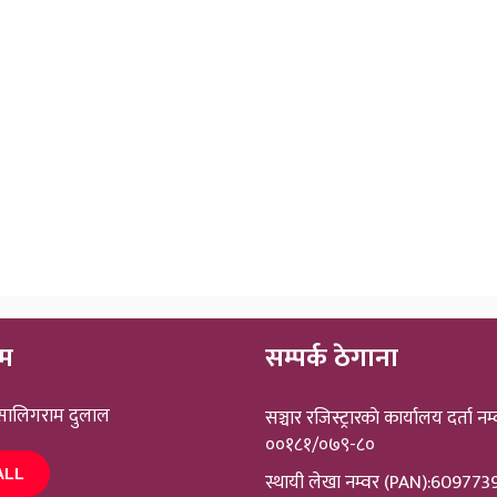
ीम
सम्पर्क ठेगाना
 सालिगराम दुलाल
सञ्चार रजिस्ट्रारकाे कार्यालय दर्ता नम्
००१८१/०७९-८०
ALL
स्थायी लेखा नम्वर (PAN):60977