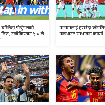
ो चम्किँदा पोर्चुगलको
पानामालाई हराउँदा क्रोएस
 जित, उज्बेकिस्तान ५-० ले
नकआउट सम्भावना कायमै
त