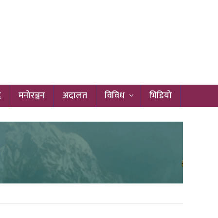
द
मनोरञ्जन
अदालत
विविध
भिडियो