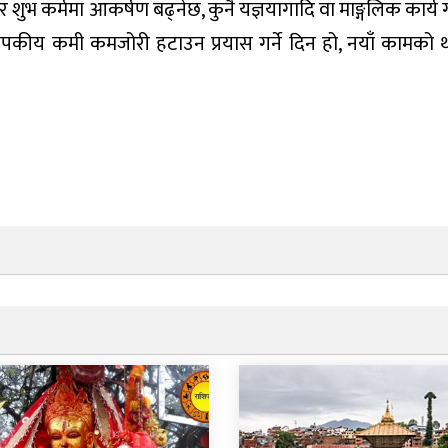
ठ र शुभ कर्ममा आकर्षण बढ्नेछ, कुनै यज्ञयागादि वा माङ्गलिक कार्य ग
ापकीय कमी कमजोरी हटाउन प्रयास गर्ने दिन हो, नयाँ कामको थ