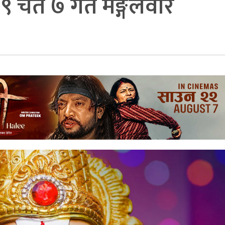
चैत ७ गते मङ्गलवार