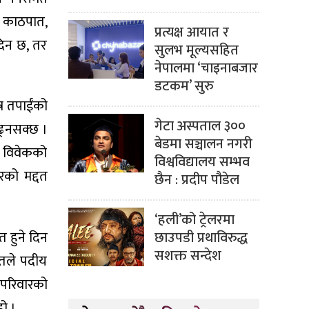
, काठपात,
प्रत्यक्ष आयात र
 दिन छ, तर
सुलभ मूल्यसहित
नेपालमा ‘चाइनाबजार
डटकम’ सुरु
र तपाईंको
गेटा अस्पताल ३००
ढ्नसक्छ ।
बेडमा सञ्चालन नगरी
 र विवेकको
विश्वविद्यालय सम्भव
को मद्दत
छैन : प्रदीप पौडेल
‘हली’को ट्रेलरमा
छाउपडी प्रथाविरुद्ध
त हुने दिन
सशक्त सन्देश
ेतले पदीय
घरपरिवारको
हो ।