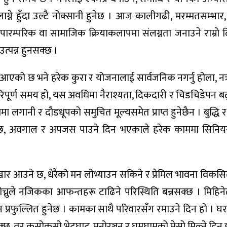
ने हुँदा उल्टै नोक्सानी हुनेछ । आज कालीगढी, मरम्मतसम्भार
ुनै पारम्परिक वा सामाजिक क्रियाकलापमा संलग्नता जनाउने राम्रो
्पन्न हुनसक्छ ।
 आएको छ भने हरेक कुरा र योजनालाई सार्वजनिक नगर्नु होला, नत्
रिपूर्ण समय हो, यस अवधिमा नैराश्यता, दिकदारी र चिडचिडेपन ब
 लगानी र दौडधूपको समुचित मूल्यसमेत प्राप्त हुनेछैन । बुद्धि
क्छ, अवगाल र अपजस पाउने दिन भएकाले हरेक काममा सिनियर
िखार आउने छ, धेरैको मन लोभ्याउन सकिने र प्रेमिल भावना विकसि
 सोच्नुले नजिकका आफन्तहरू टाढिने परिस्थिति बन्नसक्छ । मिहिन
मन प्रफुल्लित हुनेछ । कामका साथै परिवारसँग रमाउने दिन हो । 
क्छ, तर कसोकसो भेटघाट, मनोरञ्जन र घुमघामको मेसो मिल्ने दिन 