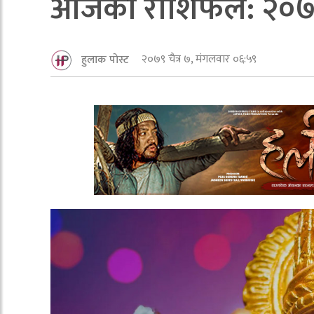
आजको राशिफल: २०७९ 
२०७९ चैत्र ७, मंगलवार ०६:५९
हुलाक पोस्ट