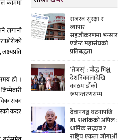
ाले काममा
राजस्व सुरक्षा र
व्यापार
 भने लगानी
सहजीकरणमा भन्सार
छोराछोरीको
एजेन्ट महासंघको
प्रतिबद्धता
क्ष्यप्रति
‘तेजस्’ : बौद्ध भिक्षु
देशनिकालादेखि
े समय हो ।
काठमाडौंको
 जिम्मेबारी
रूपान्तरणसम्म
्व विकासका
िचारको कदर
देवानगञ्ज घटनापछि
डा. शशांककाे अपिल :
धार्मिक सद्भाव र
राष्ट्रिय एकता जोगाऔँ
 गर्नसमेत