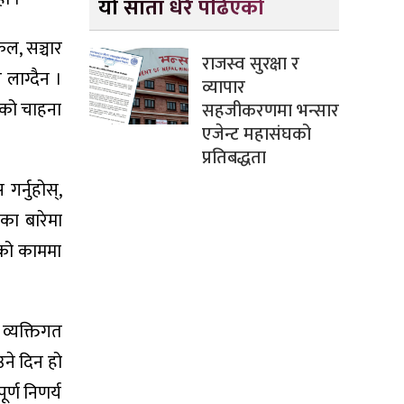
यो साता धेरै पढिएको
कल, सञ्चार
राजस्व सुरक्षा र
लाग्दैन ।
व्यापार
्टको चाहना
सहजीकरणमा भन्सार
एजेन्ट महासंघको
प्रतिबद्धता
गर्नुहोस्,
ाका बारेमा
ेको काममा
। व्यक्तिगत
उने दिन हो
र्ण निणर्य