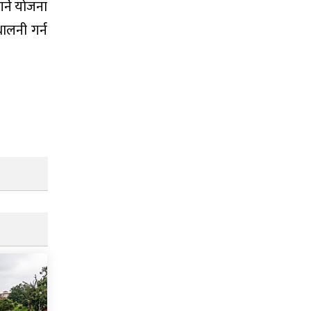
र्ने योजना
ालनी गर्न