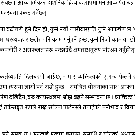
सक्छ । आध्यात्मिक र दार्शनिक क्रियाकलापमा मन आकर्षित बन्न
मनस्यता प्रकट गर्नेछन् ।
ा बढोत्तरी हुने दिन हो, कुनै नयाँ कारोवारप्रति कुनै आकर्षण छ
समा घरव्यवहार छलेर पनि काम गर्नुपर्ने हुन्छ, कुनै निजी काम वा 
मजोरी र असफलताहरू पन्छाउँदै क्षमताअनुरूप परिश्रम गर्नुहोस्, ल
्तव्यप्रति दिलचस्पी जाग्नेछ, नाम र व्यक्तित्वको सुगन्ध फैलन
प्त भएमा त्यसमा लागी पर्नु राम्रो हुन्छ । समुचित योजनाका साथ आफ्ना
र्षण देखिंदैन, बरु कार्यस्थलमा बोझ बढ्ने सम्भावना छ । व्यक्तित
रलाई तर्कसङ्गत रूपले राख्न सकेमा पार्टनरले तपाईंको मनोभाव र व
प्त हुने समय छ । मनलाई एकाग्र बनाउन, समाधि र योगको अभ्यास