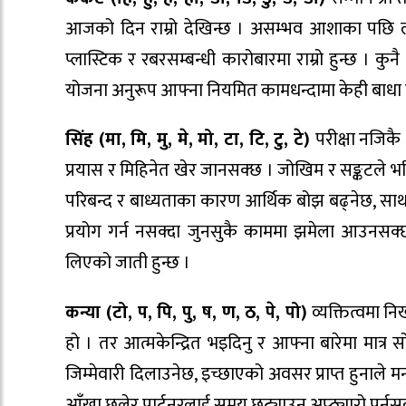
आजको दिन राम्रो देखिन्छ । असम्भव आशाका पछि लाग्
प्लास्टिक र रबरसम्बन्धी कारोबारमा राम्रो हुन्छ । क
योजना अनुरूप आफ्ना नियमित कामधन्दामा केही बाधा उत
सिंह (मा, मि, मु, मे, मो, टा, टि, टु, टे)
परीक्षा नजिकै
प्रयास र मिहिनेत खेर जानसक्छ । जोखिम र सङ्कटले भ
परिबन्द र बाध्यताका कारण आर्थिक बोझ बढ्नेछ, साथमा
प्रयोग गर्न नसक्दा जुनसुकै काममा झमेला आउनस
लिएको जाती हुन्छ ।
कन्या (टो, प, पि, पु, ष, ण, ठ, पे, पो)
व्यक्तित्वमा न
हो । तर आत्मकेन्द्रित भइदिनु र आफ्ना बारेमा मात्र
जिम्मेवारी दिलाउनेछ, इच्छाएको अवसर प्राप्त हुनाले 
आँखा छलेर पार्टनरलाई समय छुट्याउन अप्ठ्यारो पर्नस