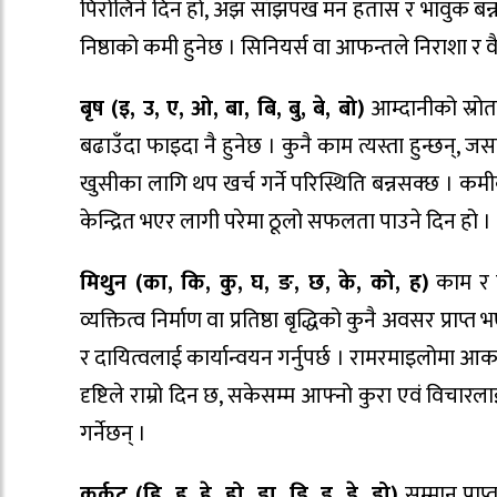
पिरोलिने दिन हो, अझ साँझपख मन हतास र भावुक बन्न
निष्ठाको कमी हुनेछ । सिनियर्स वा आफन्तले निराशा र वै
बृष (इ, उ, ए, ओ, बा, बि, बु, बे, बो)
आम्दानीको स्रोतम
बढाउँदा फाइदा नै हुनेछ । कुनै काम त्यस्ता हुन्छन्, ज
खुसीका लागि थप खर्च गर्ने परिस्थिति बन्नसक्छ । कमीक
केन्द्रित भएर लागी परेमा ठूलो सफलता पाउने दिन हो ।
मिथुन (का, कि, कु, घ, ङ, छ, के, को, ह)
काम र कर
व्यक्तित्व निर्माण वा प्रतिष्ठा बृद्धिको कुनै अवसर प्रा
र दायित्वलाई कार्यान्वयन गर्नुपर्छ । रामरमाइलोमा आक
दृष्टिले राम्रो दिन छ, सकेसम्म आफ्नो कुरा एवं विचा
गर्नेछन् ।
कर्कट (हि, हु, हे, हो, डा, डि, डु, डे, डो)
सम्मान प्रा