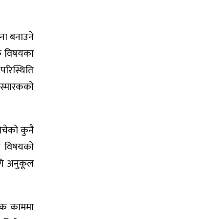
ना बनाउने
िक विषयका
 परिस्थिति
 स्मारकको
ोचेको कुनै
लो विषयको
गि अनुकूल
रिक काममा