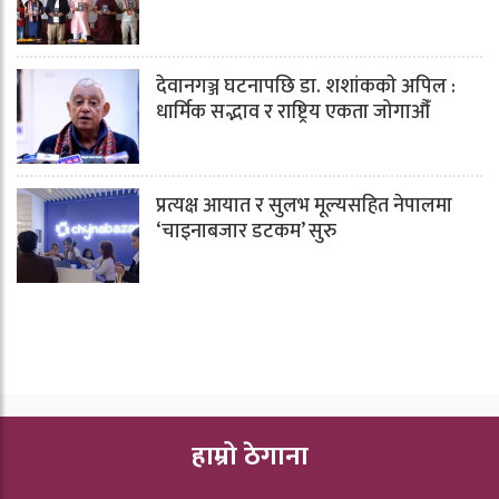
देवानगञ्ज घटनापछि डा. शशांककाे अपिल :
धार्मिक सद्भाव र राष्ट्रिय एकता जोगाऔँ
प्रत्यक्ष आयात र सुलभ मूल्यसहित नेपालमा
‘चाइनाबजार डटकम’ सुरु
हाम्रो ठेगाना