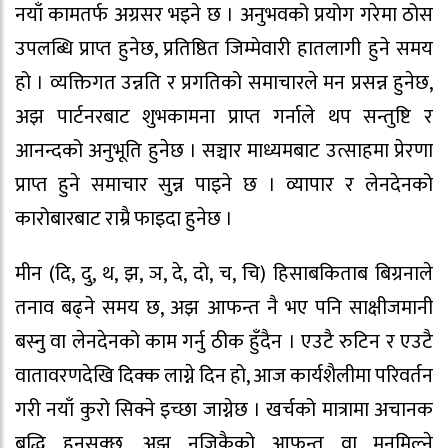
नयाँ कामतर्फ अग्रसर भइने छ । अनुभवको प्रयोग गरेमा ठोस
उपलब्धि प्राप्त हुनेछ, प्रतिष्ठित जिम्मेवारी हातलागी हुने समय
हो । व्यक्तिगत उन्नति र प्रगतिको समाचारले मन प्रसन्न हुनेछ,
अझ पार्टनरबाट शुभकामना प्राप्त गर्नाले थप सन्तुष्टि र
आनन्दको अनुभूति हुनेछ । सञ्चार माध्यमबाट उत्साहमा प्रेरणा
प्राप्त हुने समाचार सुन्न पाइने छ । व्यापार र लेनदेनको
कारोबारबाट राम्रै फाइदा हुनेछ ।
मीन (दि, दु, थ, झ, ञ, दे, दो, च, चि) हिसाबकिताब बिग्रनाले
तनाव बढ्ने समय छ, अझ आफन्त नै भए पनि साक्षीजमानी
बस्नु वा लेनदेनको काम गर्नु ठीक हुँदैन । एउटै रुटिन र एउटै
वातावरणदेखि दिक्क लाग्ने दिन हो, आज कार्यशैलीमा परिवर्तन
गरी नयाँ कुरो सिक्ने इच्छा जाग्नेछ । खर्चको मात्रामा अचानक
बृद्धि हुनसक्छ, अझ नजिकैको आफन्त वा मनमिल्ने