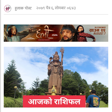
२०७९ चैत्र ६, सोमबार ०६:४३
हुलाक पोस्ट