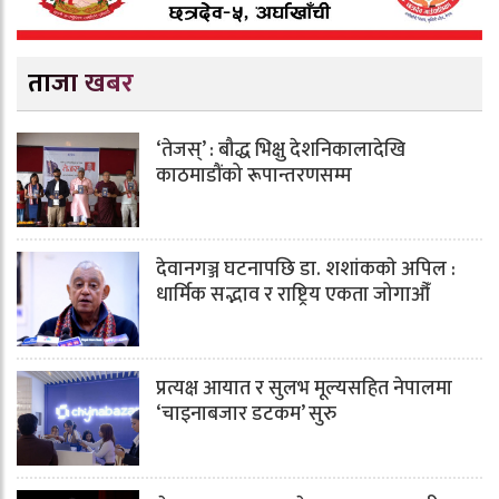
ताजा खबर
‘तेजस्’ : बौद्ध भिक्षु देशनिकालादेखि
काठमाडौंको रूपान्तरणसम्म
देवानगञ्ज घटनापछि डा. शशांककाे अपिल :
धार्मिक सद्भाव र राष्ट्रिय एकता जोगाऔँ
प्रत्यक्ष आयात र सुलभ मूल्यसहित नेपालमा
‘चाइनाबजार डटकम’ सुरु