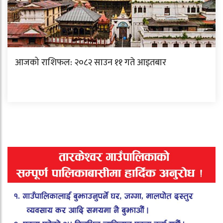
आजको राशिफल: २०८२ साउन ११ गते आइतबार