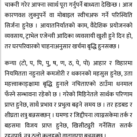
चाकरी गरेर आफ्ना स्वार्थ पूरा गर्नुपर्ने बाध्यता देखिन्छ । आज
कारणवश लुक्नुपर्ने वा मोबाइल स्वीचअफ गर्ने परिस्थिति
सिर्जना हुनेछ । आयातनिर्यातको काम, वैदेशिक प्रयोजनको
व्यवसाय, ट्राभेल एजेन्सी आदिका व्यवसायी खुशी हुने दिन हो,
तर घरपरिवारको चाहनाअनुसार खर्चमा बृद्धि हुनसक्छ ।
कन्या (टो, प, पि, पु, ष, ण, ठ, पे, पो) आहार र विहारमा
नियमितता नहुनाले कमजोरी र थकानको महसुस हुनेछ, उता
महत्त्वाकाङ्क्षामा बृद्धि हुनाले नचिताएको ठाउँमा धनमाल
फँस्ने सम्भावना रहेको छ । गरेको मिहिनेतले सार्थक परिणाम
प्राप्त हुनेछ, साथै प्रभाव र प्रभुत्व बढ्ने समय छ । तर हडबड र
शीघ्रता शत्रु बन्नसक्छन् । घमण्ड र जिद्दीपना त्याग्नसकेमा तर्क र
बहसमा विजय प्राप्त हुनेछ, खिसीट्युरी गर्नेसित सतर्क
रहनुपर्छ, नत्र ठूलो कलहको वातावरण बन्नसक्छ ।