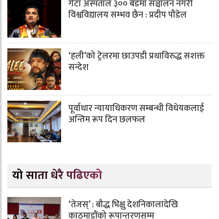
गेटा अस्पताल ३०० बेडमा सञ्चालन नगरी
विश्वविद्यालय सम्भव छैन : प्रदीप पौडेल
‘हली’को ट्रेलरमा छाउपडी प्रथाविरुद्ध सशक्त
सन्देश
पूर्वाधार न्यायाधिकरण सम्बन्धी विधेयकलाई
अन्तिम रूप दिन छलफल
यो साता धेरै पढिएको
‘तेजस्’ : बौद्ध भिक्षु देशनिकालादेखि
काठमाडौंको रूपान्तरणसम्म