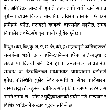
कर्मचारीसँग निकटता बढ्नाले विशेष लाभ लिनसक्ने समय
हो, अतिरिक्त आम्दानी हुनाले तत्कालको गर्जो टार्न सघाउ
पुग्नेछ । व्यवसायिक र आन्तरिक जीवनमा तालमेल मिलाउन
हम्मेहम्मे पर्नेछ, घरायसी कामको चापसमेत बढ्नेछ, समय
निकालेर लवमेटसँग कुराकानी गर्नु बेस हुनेछ ।
मिथुन (का, कि, कु, घ, ङ, छ, के, को, ह) महत्त्वपूर्ण व्यक्तिहरूको
सम्पर्कमा भइने छ र हाँकेरताकेका हरेक प्रतिस्पद्र्धा र
सङ्घर्षमा विजयी बन्ने दिन हो । जनसम्पर्क, सार्वजनिक
सम्बन्ध वा नेटवर्किङका माध्यमबाट आयस्रोतमा बढोत्तरी
हुनेछ, परिस्थिति बुझेर स्थिर सम्पत्ति वा सेयर कारोबारमा
चासो राख्नु ठीक हुन्छ । धार्मिकरसांस्कृतिक काममा खटेर जस
पाउने समय छ । सीप र बुद्धिकौशलको प्रयोग गरी मान्यजन र
विशिष्ट व्यक्तिको सद्भाव बटुल्न सकिने छ ।