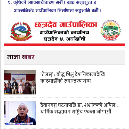
ताजा खबर
‘तेजस्’ : बौद्ध भिक्षु देशनिकालादेखि
काठमाडौंको रूपान्तरणसम्म
देवानगञ्ज घटनापछि डा. शशांककाे अपिल :
धार्मिक सद्भाव र राष्ट्रिय एकता जोगाऔँ