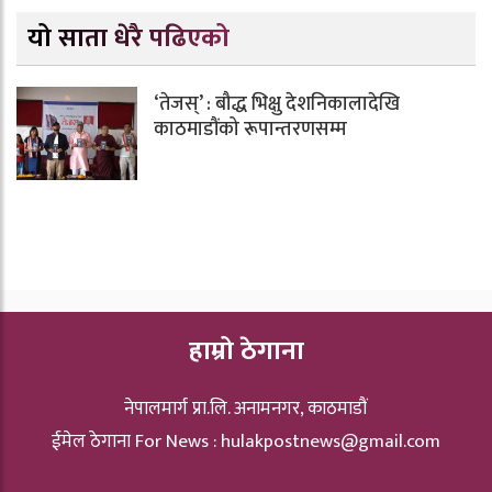
यो साता धेरै पढिएको
‘तेजस्’ : बौद्ध भिक्षु देशनिकालादेखि
काठमाडौंको रूपान्तरणसम्म
हाम्रो ठेगाना
नेपालमार्ग प्रा.लि. अनामनगर, काठमाडौं
ईमेल ठेगाना For News :
hulakpostnews@gmail.com