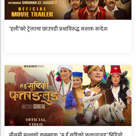
‘हली’को ट्रेलरमा छाउपडी प्रथाविरुद्ध सशक्त सन्देश
मौसमी मल्लको कमब्याक, ‘म हुँ सृष्टिको फक्ताङलुङ’ भिडियो