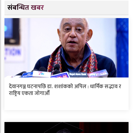
संबन्धित खबर
देवानगञ्ज घटनापछि डा. शशांककाे अपिल : धार्मिक सद्भाव र
राष्ट्रिय एकता जोगाऔँ