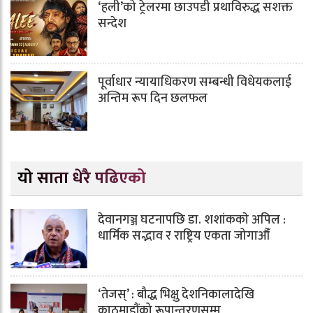
‘हली’को ट्रेलरमा छाउपडी प्रथाविरुद्ध सशक्त
सन्देश
पूर्वाधार न्यायाधिकरण सम्बन्धी विधेयकलाई
अन्तिम रूप दिन छलफल
यो साता धेरै पढिएको
देवानगञ्ज घटनापछि डा. शशांककाे अपिल :
धार्मिक सद्भाव र राष्ट्रिय एकता जोगाऔँ
‘तेजस्’ : बौद्ध भिक्षु देशनिकालादेखि
काठमाडौंको रूपान्तरणसम्म