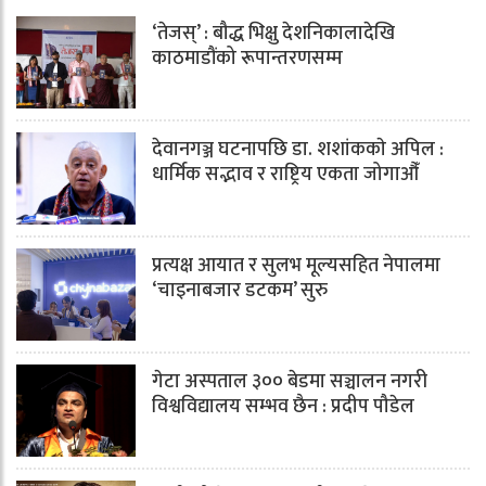
‘तेजस्’ : बौद्ध भिक्षु देशनिकालादेखि
काठमाडौंको रूपान्तरणसम्म
देवानगञ्ज घटनापछि डा. शशांककाे अपिल :
धार्मिक सद्भाव र राष्ट्रिय एकता जोगाऔँ
प्रत्यक्ष आयात र सुलभ मूल्यसहित नेपालमा
‘चाइनाबजार डटकम’ सुरु
गेटा अस्पताल ३०० बेडमा सञ्चालन नगरी
विश्वविद्यालय सम्भव छैन : प्रदीप पौडेल