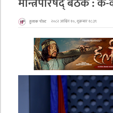
मन्त्रिपरिषद् बैठक : के-
२०८२ आश्विन १०, शुक्रबार १८:३९
हुलाक पोस्ट