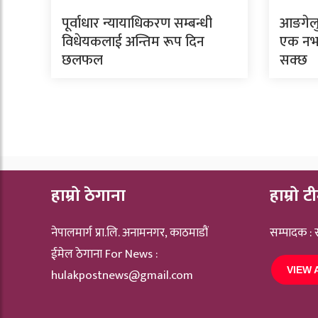
पूर्वाधार न्यायाधिकरण सम्बन्धी
आङगेलु 
विधेयकलाई अन्तिम रूप दिन
एक नभए
छलफल
सक्छ
हाम्रो ठेगाना
हाम्रो ट
नेपालमार्ग प्रा.लि. अनामनगर, काठमाडौं
सम्पादक :
ईमेल ठेगाना For News :
VIEW 
hulakpostnews@gmail.com