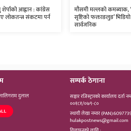
शेर्पाको आह्वान : कांग्रेस
मौसमी मल्लको कमब्याक, ‘म
 लोकतन्त्र संकटमा पर्न
सृष्टिको फक्ताङलुङ’ भिडियो
सार्वजनिक
ीम
सम्पर्क ठेगाना
 सालिगराम दुलाल
सञ्चार रजिस्ट्रारकाे कार्यालय दर्ता नम्
००१८१/०७९-८०
ALL
स्थायी लेखा नम्वर (PAN):60977
hulakpostnews@gmail.com
विज्ञापनको लागि :