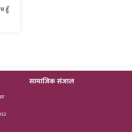
 हुँ
सामाजिक संजाल
वरः
3932