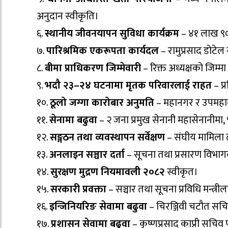
अनुदान स्वीकृति।
६.
स्थानीय जीवनयापन सुविधा कार्यक्रम
– ४१ लाख ९०
७.
पारिश्रमिक एकरूपता कार्यदल
– रामुप्रसाद डोटे
८.
बीमा प्राधिकरण जिम्मेवारी
– रिक्त अध्यक्षको जिम्
९.
भदौ २३–२४ घटनामा मृतक परिवारलाई राहत
– प्
१०.
ठूलो जग्गा कारोबार अनुमति
– महानगर र उपमहानगर
११.
सेनामा बढुवा
– २ जना प्रमुख सेनानी महासेनानीमा
१२.
सङ्गठन तथा व्यवस्थापन सर्वेक्षण
– संघीय मामिला त
१३.
अनलाइन सञ्चार दर्ता
– सूचना तथा प्रसारण विभागक
१४.
सुरक्षण मुद्रण नियमावली २०८२
स्वीकृत।
१५.
सरकारी प्रवक्ता
– सञ्चार तथा सूचना प्रविधि मन्त्रील
१६.
इन्जिनियरिङ सेवामा बढुवा
– चिरञ्जिवी चटौत सच
१७.
प्रशासन सेवामा बढुवा
– कृष्णप्रसाद काप्री सचिव