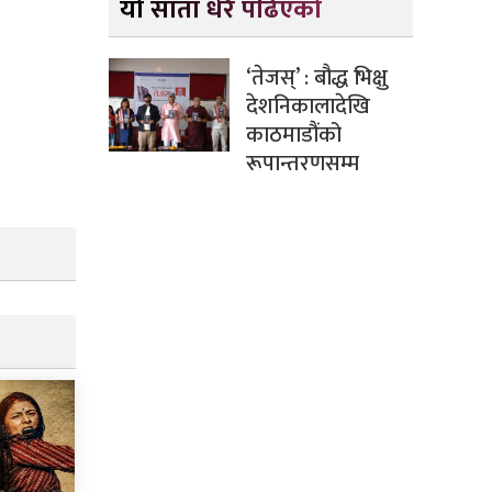
यो साता धेरै पढिएको
‘तेजस्’ : बौद्ध भिक्षु
देशनिकालादेखि
काठमाडौंको
रूपान्तरणसम्म