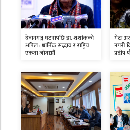
देवानगञ्ज घटनापछि डा. शशांककाे
गेटा अ
अपिल : धार्मिक सद्भाव र राष्ट्रिय
नगरी वि
एकता जोगाऔँ
प्रदीप 