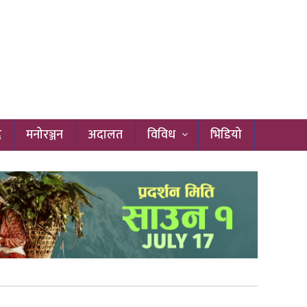
द
मनोरञ्जन
अदालत
विविध
भिडियो