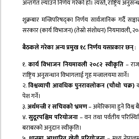
अन्तर्गत ल्याउने निर्णय गरेको हो। त्यस्तै, राष्ट्रिय अनु
शुक्रबार मन्त्रिपरिषद्का निर्णय सार्वजानिक गर्दै स
सरकार (कार्य विभाजन) (तेस्रो संशोधन) नियमावली, २
बैठकले गरेका अन्य प्रमुख १८ निर्णय यसप्रकार छन्
:
१.
कार्य विभाजन नियमावली २०८२ स्वीकृति
– राजस
राष्ट्रिय अनुसन्धान विभागलाई गृह मन्त्रालयमा सार्ने।
२.
विश्वव्यापी आवधिक पुनरावलोकन (चौथो चक्र)
को
पेश गर्ने।
३.
अर्थमन्त्री र सचिवको भ्रमण
– अमेरिकामा हुने विश्व
४.
सुदूरपश्चिम परियोजना
– वन तथा पर्वतीय परिस्थ
बराबरको अनुदान स्वीकृति।
५.
धानमा आधारित खेती परियोजना
– मध्य नेपाल