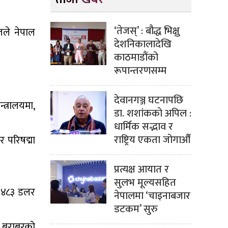
‘तेजस्’ : बौद्ध भिक्षु
ेलले नेपाल
देशनिकालादेखि
काठमाडौंको
रूपान्तरणसम्म
देवानगञ्ज घटनापछि
्त्रालयमा,
डा. शशांककाे अपिल :
धार्मिक सद्भाव र
राष्ट्रिय एकता जोगाऔँ
र परिषद्मा
प्रत्यक्ष आयात र
।
सुलभ मूल्यसहित
र ४८३ डलर
नेपालमा ‘चाइनाबजार
डटकम’ सुरु
 बराबरको