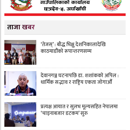
ताजा खबर
‘तेजस्’ : बौद्ध भिक्षु देशनिकालादेखि
काठमाडौंको रूपान्तरणसम्म
देवानगञ्ज घटनापछि डा. शशांककाे अपिल :
धार्मिक सद्भाव र राष्ट्रिय एकता जोगाऔँ
प्रत्यक्ष आयात र सुलभ मूल्यसहित नेपालमा
‘चाइनाबजार डटकम’ सुरु