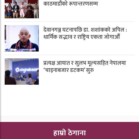
काठमाडौंको रूपान्तरणसम्म
देवानगञ्ज घटनापछि डा. शशांककाे अपिल :
धार्मिक सद्भाव र राष्ट्रिय एकता जोगाऔँ
प्रत्यक्ष आयात र सुलभ मूल्यसहित नेपालमा
‘चाइनाबजार डटकम’ सुरु
हाम्रो ठेगाना