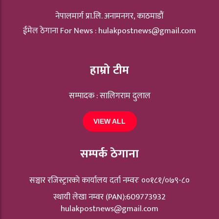
नेपालमार्ग प्रा.लि. अनामनगर, काठमाडौं
ईमेल ठेगाना For News :
hulakpostnews@gmail.com
हाम्रो टीम
सम्पादक : सालिगराम दुलाल
VIEW ALL
सम्पर्क ठेगाना
सञ्चार रजिस्ट्रारकाे कार्यालय दर्ता नम्वरः ००१८१/०७९-८०
स्थायी लेखा नम्वर (PAN):609773932
hulakpostnews@gmail.com