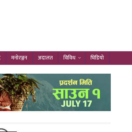
द
मनोरञ्जन
अदालत
विविध
भिडियो