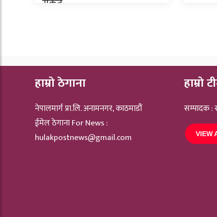
संकेत
हाम्रो ठेगाना
हाम्रो ट
नेपालमार्ग प्रा.लि. अनामनगर, काठमाडौं
सम्पादक :
ईमेल ठेगाना For News :
VIEW 
hulakpostnews@gmail.com