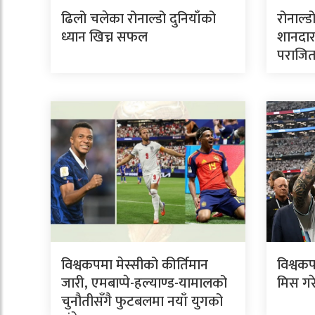
ढिलो चलेका रोनाल्डो दुनियाँको
रोनाल्ड
ध्यान खिच्न सफल
शानदार
पराजि
विश्वकपमा मेस्सीको कीर्तिमान
विश्वकप
जारी, एमबाप्पे-हल्याण्ड-यामालको
मिस गर
चुनौतीसँगै फुटबलमा नयाँ युगको