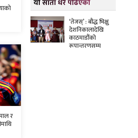
यो साता धेरै पढिएको
ियाको
‘तेजस्’ : बौद्ध भिक्षु
देशनिकालादेखि
काठमाडौंको
रूपान्तरणसम्म
ामाल र
ीमाथि