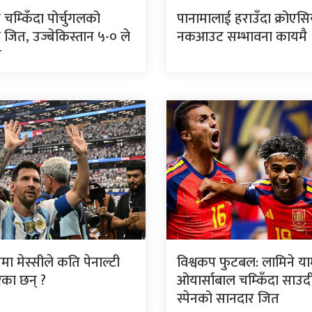
ो चम्किँदा पोर्चुगलको
पानामालाई हराउँदा क्रोएस
 जित, उज्बेकिस्तान ५-० ले
नकआउट सम्भावना कायमै
त
मा मेस्सीले कति पेनाल्टी
विश्वकप फुटबल: लामिने य
ेका छन् ?
ओयार्साबाल चम्किँदा साउद
स्पेनको सानदार जित