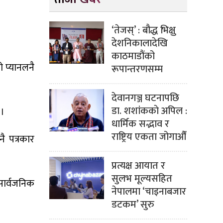
‘तेजस्’ : बौद्ध भिक्षु
देशनिकालादेखि
काठमाडौंको
 प्यानलनै
रूपान्तरणसम्म
देवानगञ्ज घटनापछि
डा. शशांककाे अपिल :
 ।
धार्मिक सद्भाव र
राष्ट्रिय एकता जोगाऔँ
ै पत्रकार
प्रत्यक्ष आयात र
सुलभ मूल्यसहित
सार्वजनिक
नेपालमा ‘चाइनाबजार
डटकम’ सुरु