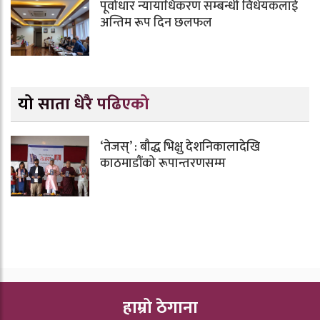
पूर्वाधार न्यायाधिकरण सम्बन्धी विधेयकलाई
अन्तिम रूप दिन छलफल
यो साता धेरै पढिएको
‘तेजस्’ : बौद्ध भिक्षु देशनिकालादेखि
काठमाडौंको रूपान्तरणसम्म
हाम्रो ठेगाना