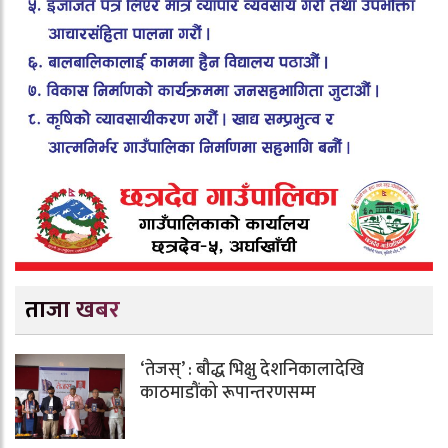
ताजा खबर
‘तेजस्’ : बौद्ध भिक्षु देशनिकालादेखि
काठमाडौंको रूपान्तरणसम्म