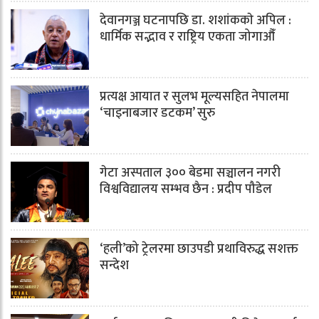
देवानगञ्ज घटनापछि डा. शशांककाे अपिल :
धार्मिक सद्भाव र राष्ट्रिय एकता जोगाऔँ
प्रत्यक्ष आयात र सुलभ मूल्यसहित नेपालमा
‘चाइनाबजार डटकम’ सुरु
गेटा अस्पताल ३०० बेडमा सञ्चालन नगरी
विश्वविद्यालय सम्भव छैन : प्रदीप पौडेल
‘हली’को ट्रेलरमा छाउपडी प्रथाविरुद्ध सशक्त
सन्देश