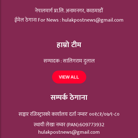
नेपालमार्ग प्रा.लि. अनामनगर, काठमाडौं
ईमेल ठेगाना For News :
hulakpostnews@gmail.com
हाम्रो टीम
सम्पादक : सालिगराम दुलाल
VIEW ALL
सम्पर्क ठेगाना
सञ्चार रजिस्ट्रारकाे कार्यालय दर्ता नम्वरः ००१८१/०७९-८०
स्थायी लेखा नम्वर (PAN):609773932
hulakpostnews@gmail.com