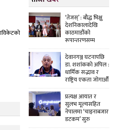
‘तेजस्’ : बौद्ध भिक्षु
देशनिकालादेखि
काठमाडौंको
नाविकेटको
रूपान्तरणसम्म
देवानगञ्ज घटनापछि
डा. शशांककाे अपिल :
धार्मिक सद्भाव र
राष्ट्रिय एकता जोगाऔँ
प्रत्यक्ष आयात र
सुलभ मूल्यसहित
नेपालमा ‘चाइनाबजार
डटकम’ सुरु