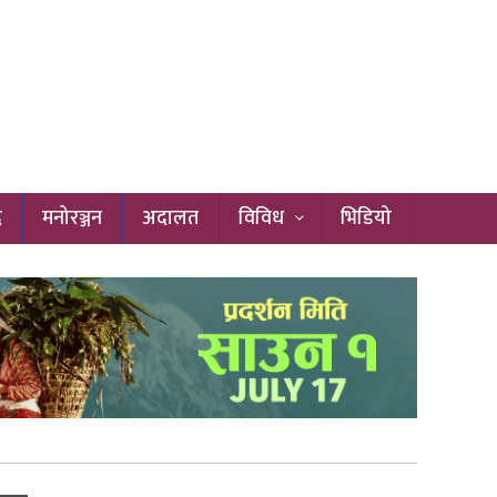
द
मनोरञ्जन
अदालत
विविध
भिडियो