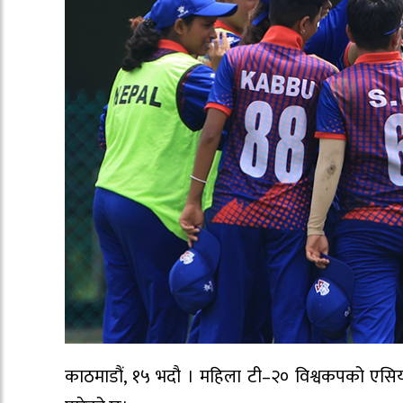
काठमाडौं, १५ भदौ । महिला टी–२० विश्वकपको एसिय