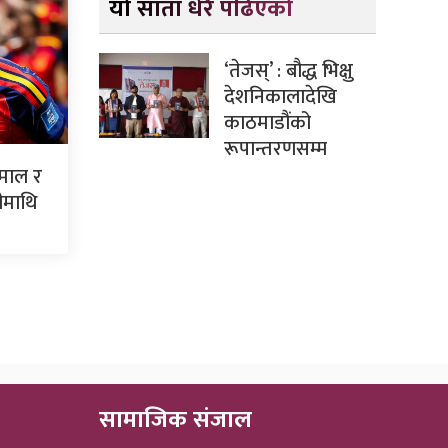
यो साता धेरै पढिएको
‘तेजस्’ : बौद्ध भिक्षु
देशनिकालादेखि
काठमाडौंको
रूपान्तरणसम्म
ामाल र
ीमाथि
सामाजिक संजाल