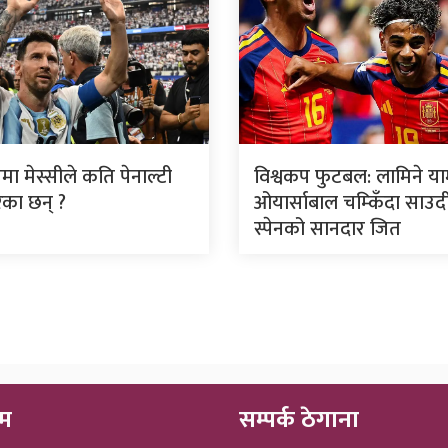
मा मेस्सीले कति पेनाल्टी
विश्वकप फुटबल: लामिने य
ेका छन् ?
ओयार्साबाल चम्किँदा साउद
स्पेनको सानदार जित
ीम
सम्पर्क ठेगाना