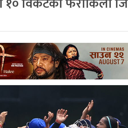
को १० विकेटको फराकिलो ज