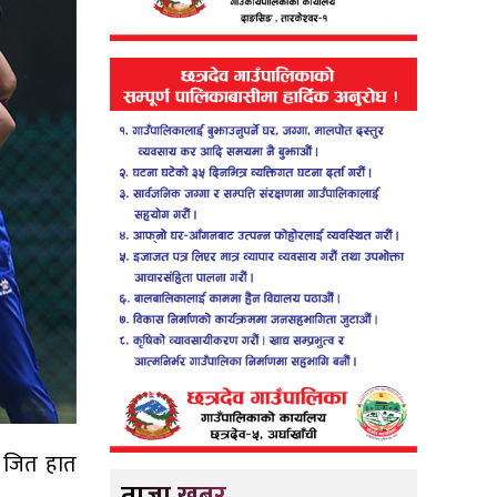
ो जित हात
ताजा खबर