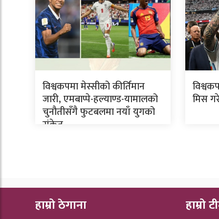
विश्वकपमा मेस्सीको कीर्तिमान
विश्वकप
जारी, एमबाप्पे-हल्याण्ड-यामालको
मिस गर
चुनौतीसँगै फुटबलमा नयाँ युगको
संकेत
हाम्रो ठेगाना
हाम्रो ट