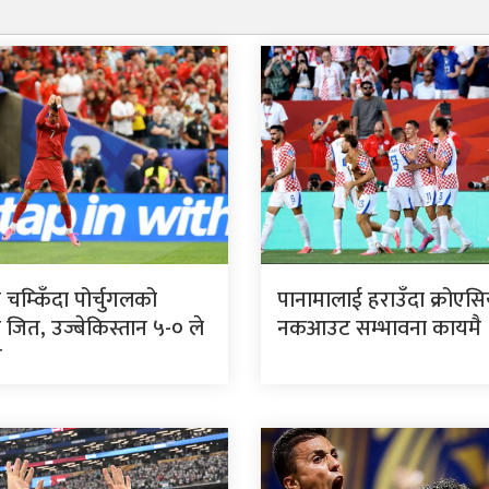
ो चम्किँदा पोर्चुगलको
पानामालाई हराउँदा क्रोएस
 जित, उज्बेकिस्तान ५-० ले
नकआउट सम्भावना कायमै
त