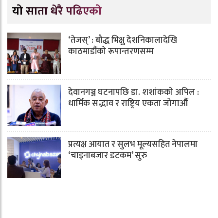
यो साता धेरै पढिएको
‘तेजस्’ : बौद्ध भिक्षु देशनिकालादेखि
काठमाडौंको रूपान्तरणसम्म
देवानगञ्ज घटनापछि डा. शशांककाे अपिल :
धार्मिक सद्भाव र राष्ट्रिय एकता जोगाऔँ
प्रत्यक्ष आयात र सुलभ मूल्यसहित नेपालमा
‘चाइनाबजार डटकम’ सुरु