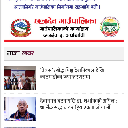
ताजा खबर
‘तेजस्’ : बौद्ध भिक्षु देशनिकालादेखि
काठमाडौंको रूपान्तरणसम्म
देवानगञ्ज घटनापछि डा. शशांककाे अपिल :
धार्मिक सद्भाव र राष्ट्रिय एकता जोगाऔँ