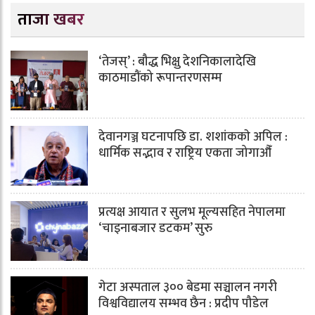
ताजा खबर
‘तेजस्’ : बौद्ध भिक्षु देशनिकालादेखि
काठमाडौंको रूपान्तरणसम्म
देवानगञ्ज घटनापछि डा. शशांककाे अपिल :
धार्मिक सद्भाव र राष्ट्रिय एकता जोगाऔँ
प्रत्यक्ष आयात र सुलभ मूल्यसहित नेपालमा
‘चाइनाबजार डटकम’ सुरु
गेटा अस्पताल ३०० बेडमा सञ्चालन नगरी
विश्वविद्यालय सम्भव छैन : प्रदीप पौडेल