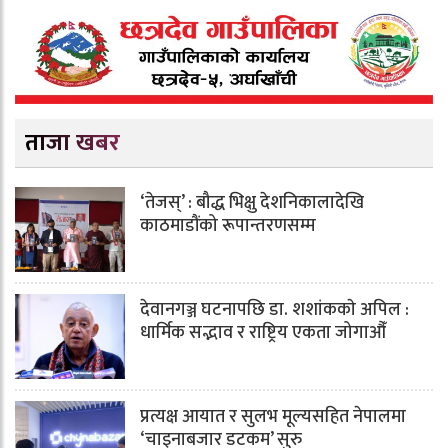
ताजा खबर
‘तेजस्’ : बौद्ध भिक्षु देशनिकालादेखि
काठमाडौंको रूपान्तरणसम्म
देवानगञ्ज घटनापछि डा. शशांककाे अपिल :
धार्मिक सद्भाव र राष्ट्रिय एकता जोगाऔँ
प्रत्यक्ष आयात र सुलभ मूल्यसहित नेपालमा
‘चाइनाबजार डटकम’ सुरु