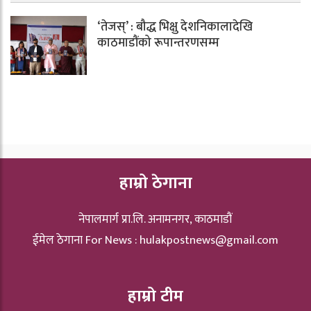
‘तेजस्’ : बौद्ध भिक्षु देशनिकालादेखि
काठमाडौंको रूपान्तरणसम्म
हाम्रो ठेगाना
नेपालमार्ग प्रा.लि. अनामनगर, काठमाडौं
ईमेल ठेगाना For News :
hulakpostnews@gmail.com
हाम्रो टीम