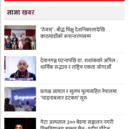
ताजा खबर
‘तेजस्’ : बौद्ध भिक्षु देशनिकालादेखि
काठमाडौंको रूपान्तरणसम्म
देवानगञ्ज घटनापछि डा. शशांककाे अपिल :
धार्मिक सद्भाव र राष्ट्रिय एकता जोगाऔँ
प्रत्यक्ष आयात र सुलभ मूल्यसहित नेपालमा
‘चाइनाबजार डटकम’ सुरु
गेटा अस्पताल ३०० बेडमा सञ्चालन नगरी