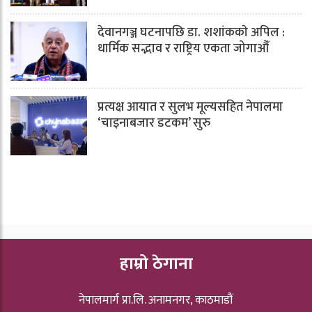
देवानगञ्ज घटनापछि डा. शशांककाे अपिल :
धार्मिक सद्भाव र राष्ट्रिय एकता जोगाऔँ
प्रत्यक्ष आयात र सुलभ मूल्यसहित नेपालमा
‘चाइनाबजार डटकम’ सुरु
हाम्रो ठेगाना
नेपालमार्ग प्रा.लि. अनामनगर, काठमाडौं