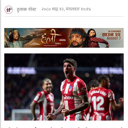
२०८० भाद्र १२, मंगलवार १०:१४
हुलाक पोस्ट