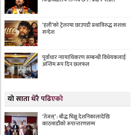
विश्वविद्यालय सम्भव छैन : प्रदीप पौडेल
‘हली’को ट्रेलरमा छाउपडी प्रथाविरुद्ध सशक्त
सन्देश
पूर्वाधार न्यायाधिकरण सम्बन्धी विधेयकलाई
अन्तिम रूप दिन छलफल
यो साता धेरै पढिएको
‘तेजस्’ : बौद्ध भिक्षु देशनिकालादेखि
काठमाडौंको रूपान्तरणसम्म