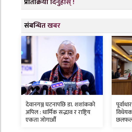
प्रतिक्रिया दिनुहोस् !
संबन्धित खबर
देवानगञ्ज घटनापछि डा. शशांककाे
पूर्वाध
अपिल : धार्मिक सद्भाव र राष्ट्रिय
विधेयक
एकता जोगाऔँ
छलफ