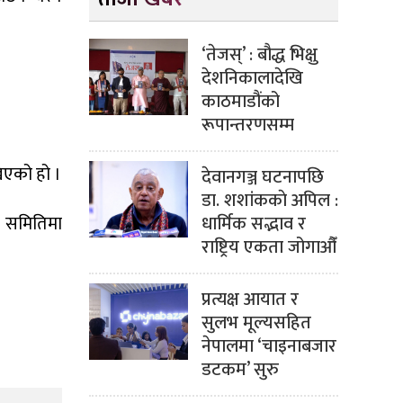
‘तेजस्’ : बौद्ध भिक्षु
देशनिकालादेखि
काठमाडौंको
रूपान्तरणसम्म
खिएको हो ।
देवानगञ्ज घटनापछि
डा. शशांककाे अपिल :
धार्मिक सद्भाव र
ो समितिमा
राष्ट्रिय एकता जोगाऔँ
प्रत्यक्ष आयात र
सुलभ मूल्यसहित
नेपालमा ‘चाइनाबजार
डटकम’ सुरु