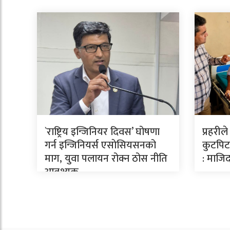
`राष्ट्रिय इन्जिनियर दिवस’ घोषणा
प्रहरील
गर्न इन्जिनियर्स एसाेसियसनको
कुटपिटव
माग, युवा पलायन रोक्न ठोस नीति
: माजिद
आवश्यक