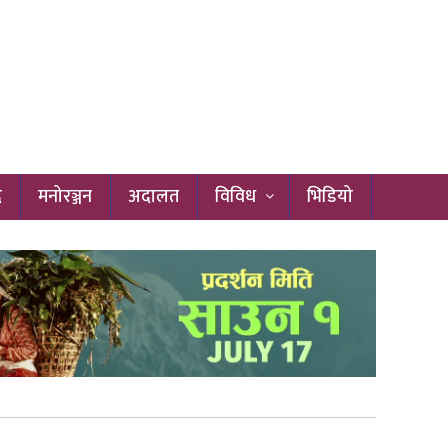
द
मनोरञ्जन
अदालत
विविध
भिडियो