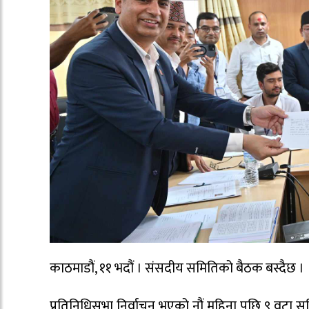
काठमाडौं, ११ भदौं । संसदीय समितिको बैठक बस्दैछ ।
प्रतिनिधिसभा निर्वाचन भएको नौं महिना पछि ९ वट