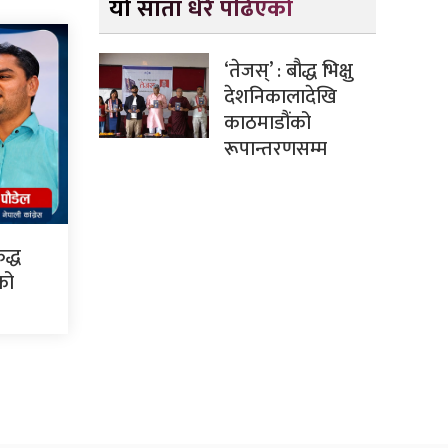
यो साता धेरै पढिएको
‘तेजस्’ : बौद्ध भिक्षु
देशनिकालादेखि
काठमाडौंको
रूपान्तरणसम्म
द्ध
सको