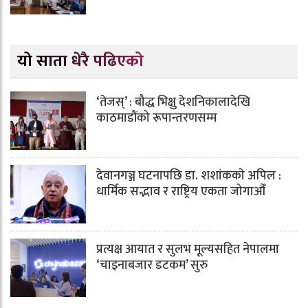
यो साता धेरै पढिएको
‘तेजस्’ : बौद्ध भिक्षु देशनिकालादेखि
काठमाडौंको रूपान्तरणसम्म
देवानगञ्ज घटनापछि डा. शशांककाे अपिल :
धार्मिक सद्भाव र राष्ट्रिय एकता जोगाऔँ
प्रत्यक्ष आयात र सुलभ मूल्यसहित नेपालमा
‘चाइनाबजार डटकम’ सुरु