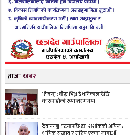
ताजा खबर
‘तेजस्’ : बौद्ध भिक्षु देशनिकालादेखि
काठमाडौंको रूपान्तरणसम्म
देवानगञ्ज घटनापछि डा. शशांककाे अपिल :
धार्मिक सद्भाव र राष्ट्रिय एकता जोगाऔँ