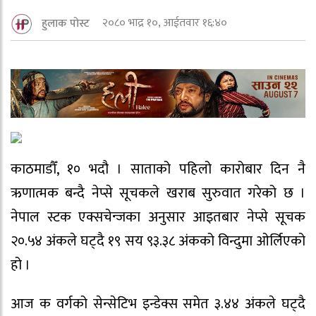
२०८० भाद्र १०, आईतवार १६:४०
हुलाक पोस्ट
काठमाडौँ, १० भदौ । साताको पहिलो कारोबार दिन नै
ऋणात्मक बन्दै नेप्से सूचकले खराब सुरुवात गरेको छ ।
नेपाल स्टक एक्सचेन्जका अनुसार आइतबार नेप्से सूचक
२०.५४ अंकले घट्दै १९ सय ९३.३८ अंकको विन्दुमा ओर्लिएको
हो ।
आज क वर्गको सेन्सेटिभ इन्डेक्स समेत ३.४४ अंकले घट्दै