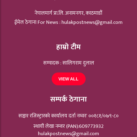
नेपालमार्ग प्रा.लि. अनामनगर, काठमाडौं
ईमेल ठेगाना For News :
hulakpostnews@gmail.com
हाम्रो टीम
सम्पादक : सालिगराम दुलाल
VIEW ALL
सम्पर्क ठेगाना
सञ्चार रजिस्ट्रारकाे कार्यालय दर्ता नम्वरः ००१८१/०७९-८०
स्थायी लेखा नम्वर (PAN):609773932
hulakpostnews@gmail.com