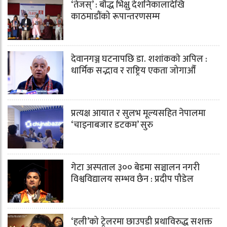
‘तेजस्’ : बौद्ध भिक्षु देशनिकालादेखि
काठमाडौंको रूपान्तरणसम्म
देवानगञ्ज घटनापछि डा. शशांककाे अपिल :
धार्मिक सद्भाव र राष्ट्रिय एकता जोगाऔँ
प्रत्यक्ष आयात र सुलभ मूल्यसहित नेपालमा
‘चाइनाबजार डटकम’ सुरु
गेटा अस्पताल ३०० बेडमा सञ्चालन नगरी
विश्वविद्यालय सम्भव छैन : प्रदीप पौडेल
‘हली’को ट्रेलरमा छाउपडी प्रथाविरुद्ध सशक्त