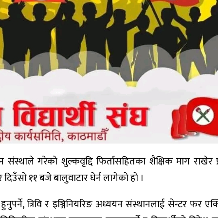
 संस्थाले गरेकाे शुल्कवृद्दि फिर्तासहितका शैक्षिक माग राखेर प्र
उँसाे ११ बजे बालुवाटार घेर्न लागेकाे हाे ।
ुनुपर्ने, त्रिवि र इञ्जिनियरिङ अध्ययन संस्थानलाई सेन्टर फर एक