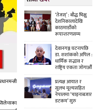
‘तेजस्’ : बौद्ध भिक्षु
देशनिकालादेखि
काठमाडौंको
रूपान्तरणसम्म
देवानगञ्ज घटनापछि
डा. शशांककाे अपिल :
धार्मिक सद्भाव र
राष्ट्रिय एकता जोगाऔँ
धानमन्त्री
प्रत्यक्ष आयात र
सुलभ मूल्यसहित
नेपालमा ‘चाइनाबजार
डटकम’ सुरु
्सिलेन्सका