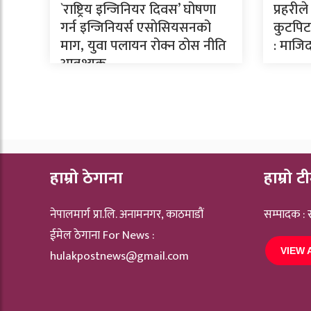
`राष्ट्रिय इन्जिनियर दिवस’ घोषणा
प्रहरील
गर्न इन्जिनियर्स एसाेसियसनको
कुटपिटव
माग, युवा पलायन रोक्न ठोस नीति
: माजिद
आवश्यक
हाम्रो ठेगाना
हाम्रो ट
नेपालमार्ग प्रा.लि. अनामनगर, काठमाडौं
सम्पादक :
ईमेल ठेगाना For News :
VIEW 
hulakpostnews@gmail.com