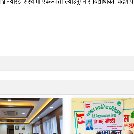
ञ्जिनियरिङ संस्थामा एकरूपता ल्याउनुपर्ने र विद्यार्थीकाे विदे