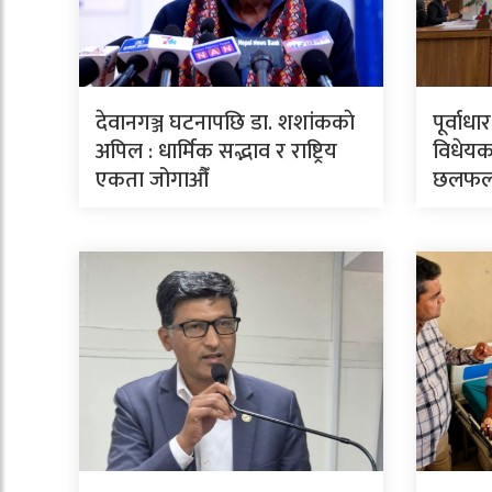
देवानगञ्ज घटनापछि डा. शशांककाे
पूर्वाध
अपिल : धार्मिक सद्भाव र राष्ट्रिय
विधेयक
एकता जोगाऔँ
छलफ