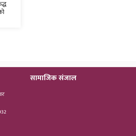
द्ध
सको
सामाजिक संजाल
वरः
3932