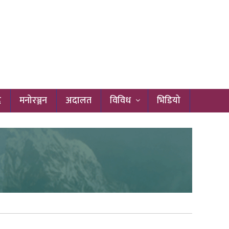
द
मनोरञ्जन
अदालत
विविध
भिडियो