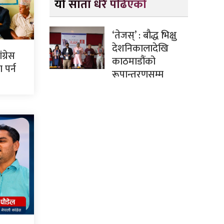
यो साता धेरै पढिएको
‘तेजस्’ : बौद्ध भिक्षु
देशनिकालादेखि
ग्रेस
काठमाडौंको
पर्न
रूपान्तरणसम्म