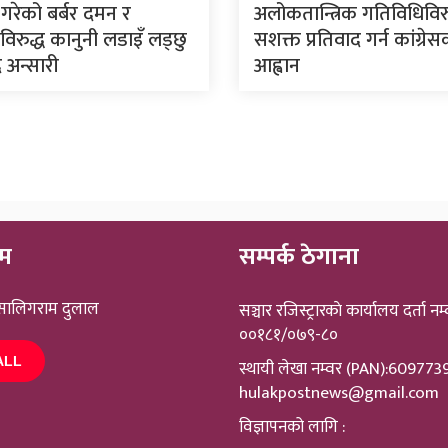
े गरेको बर्बर दमन र
अलोकतान्त्रिक गतिविधिविरु
िरुद्ध कानुनी लडाइँ लड्छु
सशक्त प्रतिवाद गर्न कांग्रे
 अन्सारी
आह्वान
ीम
सम्पर्क ठेगाना
 सालिगराम दुलाल
सञ्चार रजिस्ट्रारकाे कार्यालय दर्ता नम्
००१८१/०७९-८०
ALL
स्थायी लेखा नम्वर (PAN):60977
hulakpostnews@gmail.com
विज्ञापनको लागि :