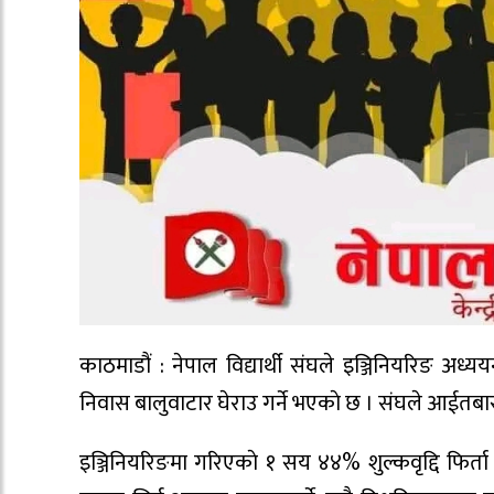
काठमाडौं : नेपाल विद्यार्थी संघले इञ्जिनियरिङ अध्ययन
निवास बालुवाटार घेराउ गर्ने भएकाे छ । संघले आईतबार दि
इञ्जिनियरिङमा गरिएकाे १ सय ४४% शुल्कवृद्दि फिर्ता ह