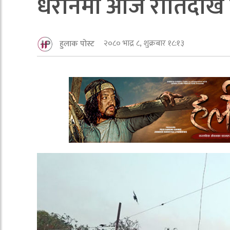
धरानमा आज रातिदेखि न
२०८० भाद्र ८, शुक्रबार १८:१३
हुलाक पोस्ट