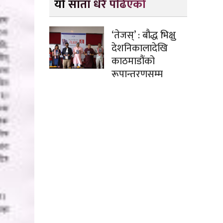
यो साता धेरै पढिएको
‘तेजस्’ : बौद्ध भिक्षु
देशनिकालादेखि
काठमाडौंको
रूपान्तरणसम्म