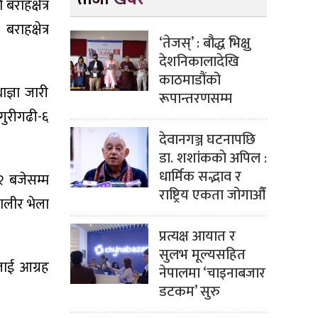
राहक्षेत्र
राहक्षेत्र
‘तेजस्’ : बौद्ध भिक्षु
देशनिकालादेखि
काठमाडौंको
ज्ञा जारी
रूपान्तरणसम्म
ँगुरीगढी-६
देवानगञ्ज घटनापछि
डा. शशांककाे अपिल :
धार्मिक सद्भाव र
२ बजेसम्म
राष्ट्रिय एकता जोगाऔँ
ालीर भेला
प्रत्यक्ष आयात र
सुलभ मूल्यसहित
लाई आग्रह
नेपालमा ‘चाइनाबजार
डटकम’ सुरु