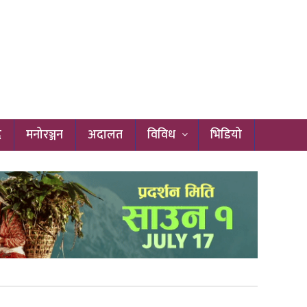
द
मनोरञ्जन
अदालत
विविध
भिडियो