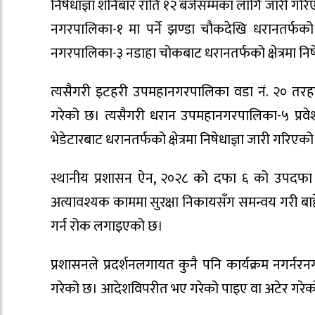
निषेधाज्ञा शनिबार राति १२ बजेसम्मका लागि जारी गरिएक
नगरपालिका-१ मा पर्ने झण्डा चौकदेखि धरानतर्फको क्षे
नगरपालिका-३ नडाहा चोकबाट धरानतर्फको क्षेत्रमा निषे
त्यसैगरी इटहरी उपमहानगरपालिका वडा नं. २० तरहरा प
गरेको छ। त्यसैगरी धरान उपमहानगरपालिका-५ प्रवेश गर्
भेडेटारबाट धरानतर्फको क्षेत्रमा निषेधाज्ञा जारी गरिएको
स्थानीय प्रशासन ऐन, २०२८ को दफा ६ को उपदफा (३
अत्यावश्यक काममा सुरक्षा निकायसँग समन्वय गरी बाह
गर्न रोक लगाइएको छ।
प्रशासनले प्रदर्शनलगायत कुनै पनि कार्यक्रम नगर्न
गरेको छ। आदेशविपरीत भए गरेको पाइए वा अटेर गरेको