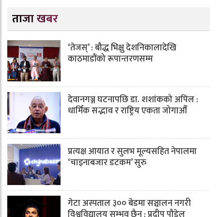
ताजा खबर
‘तेजस्’ : बौद्ध भिक्षु देशनिकालादेखि
काठमाडौंको रूपान्तरणसम्म
देवानगञ्ज घटनापछि डा. शशांककाे अपिल :
धार्मिक सद्भाव र राष्ट्रिय एकता जोगाऔँ
प्रत्यक्ष आयात र सुलभ मूल्यसहित नेपालमा
‘चाइनाबजार डटकम’ सुरु
गेटा अस्पताल ३०० बेडमा सञ्चालन नगरी
विश्वविद्यालय सम्भव छैन : प्रदीप पौडेल