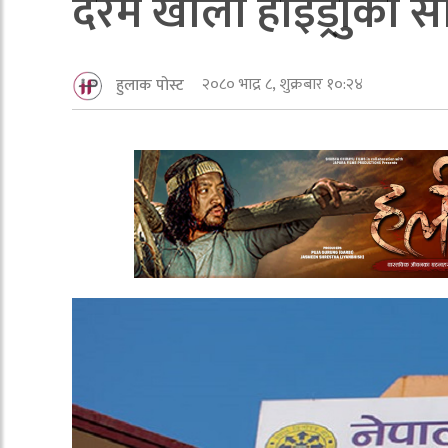
दरम खोला हाइड्रोुको
२०८० भाद्र ८, शुक्रबार १०:२४
हुलाक पोस्ट