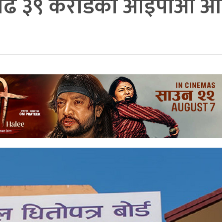
 साढे ३९ करोडको आइपीओ आउ