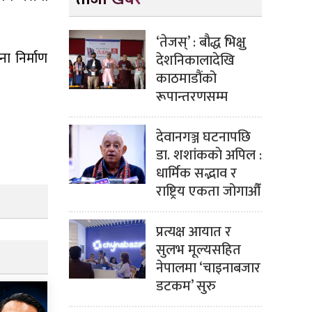
‘तेजस्’ : बौद्ध भिक्षु
ा निर्माण
देशनिकालादेखि
काठमाडौंको
रूपान्तरणसम्म
देवानगञ्ज घटनापछि
डा. शशांककाे अपिल :
धार्मिक सद्भाव र
राष्ट्रिय एकता जोगाऔँ
प्रत्यक्ष आयात र
सुलभ मूल्यसहित
नेपालमा ‘चाइनाबजार
डटकम’ सुरु