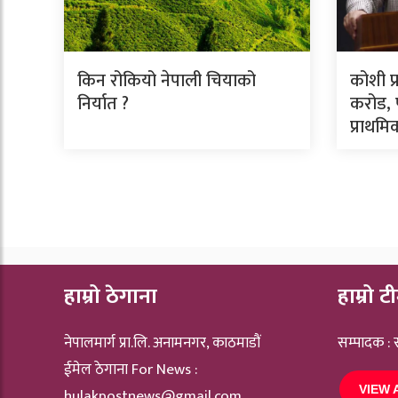
किन रोकियो नेपाली चियाको
कोशी प
निर्यात ?
करोड, प
प्राथम
हाम्रो ठेगाना
हाम्रो ट
नेपालमार्ग प्रा.लि. अनामनगर, काठमाडौं
सम्पादक :
ईमेल ठेगाना For News :
VIEW 
hulakpostnews@gmail.com