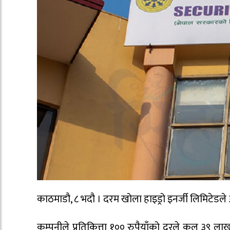
काठमाडौ, ८ भदौ । दरम खोला हाइड्रो इनर्जी लिमिटेडले 
कम्पनीले प्रतिकित्ता १०० रुपैयाँको दरले कुल ३९ ल