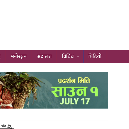
द
मनोरञ्जन
अदालत
विविध
भिडियो