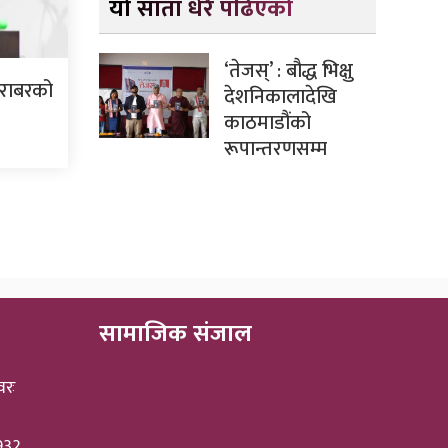
यो साता धेरै पढिएको
‘तेजस्’ : बौद्ध भिक्षु
बराबरको
देशनिकालादेखि
काठमाडौंको
रूपान्तरणसम्म
सामाजिक संजाल
वरः
3932