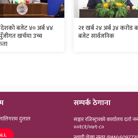
्रदेशको बजेट ४० अर्ब ४४
२१ खर्ब २४ अर्ब ३४ करोड 
ुँजीगत खर्चमा उच्च
बजेट सार्वजनिक
िकता
ीम
सम्पर्क ठेगाना
 सालिगराम दुलाल
सञ्चार रजिस्ट्रारकाे कार्यालय दर्ता नम्
००१८१/०७९-८०
ALL
स्थायी लेखा नम्वर (PAN):60977