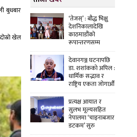
ली बुधबार
‘तेजस्’ : बौद्ध भिक्षु
देशनिकालादेखि
काठमाडौंको
दोस्रो खेल
रूपान्तरणसम्म
देवानगञ्ज घटनापछि
डा. शशांककाे अपिल :
धार्मिक सद्भाव र
राष्ट्रिय एकता जोगाऔँ
प्रत्यक्ष आयात र
सुलभ मूल्यसहित
नेपालमा ‘चाइनाबजार
डटकम’ सुरु