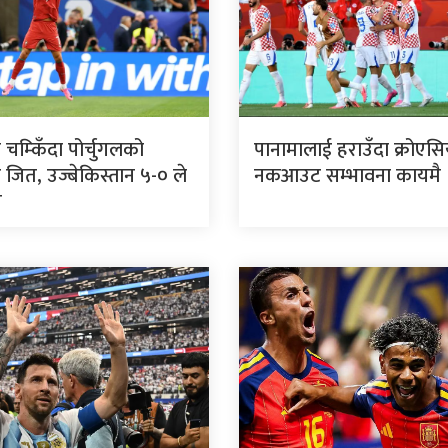
ो चम्किँदा पोर्चुगलको
पानामालाई हराउँदा क्रोएस
 जित, उज्बेकिस्तान ५-० ले
नकआउट सम्भावना कायमै
त