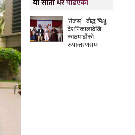
यो साता धेरै पढिएको
‘तेजस्’ : बौद्ध भिक्षु
देशनिकालादेखि
काठमाडौंको
रूपान्तरणसम्म