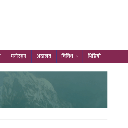
द
मनोरञ्जन
अदालत
विविध
भिडियो