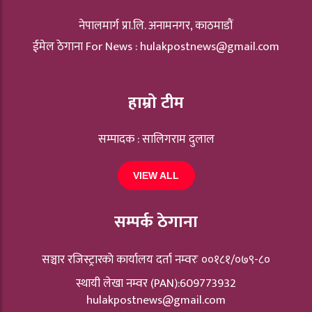
नेपालमार्ग प्रा.लि. अनामनगर, काठमाडौं
ईमेल ठेगाना For News :
hulakpostnews@gmail.com
हाम्रो टीम
सम्पादक : सालिगराम दुलाल
VIEW ALL
सम्पर्क ठेगाना
सञ्चार रजिस्ट्रारकाे कार्यालय दर्ता नम्वरः ००१८१/०७९-८०
स्थायी लेखा नम्वर (PAN):609773932
hulakpostnews@gmail.com