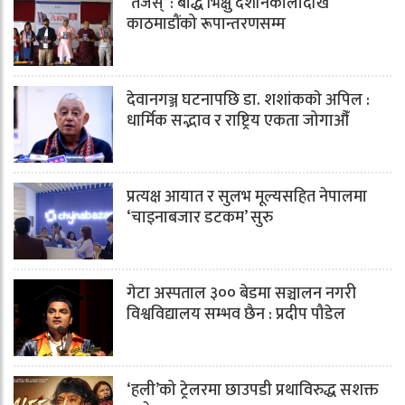
‘तेजस्’ : बौद्ध भिक्षु देशनिकालादेखि
काठमाडौंको रूपान्तरणसम्म
देवानगञ्ज घटनापछि डा. शशांककाे अपिल :
धार्मिक सद्भाव र राष्ट्रिय एकता जोगाऔँ
प्रत्यक्ष आयात र सुलभ मूल्यसहित नेपालमा
‘चाइनाबजार डटकम’ सुरु
गेटा अस्पताल ३०० बेडमा सञ्चालन नगरी
विश्वविद्यालय सम्भव छैन : प्रदीप पौडेल
‘हली’को ट्रेलरमा छाउपडी प्रथाविरुद्ध सशक्त