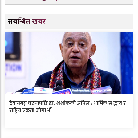
संबन्धित खबर
देवानगञ्ज घटनापछि डा. शशांककाे अपिल : धार्मिक सद्भाव र
राष्ट्रिय एकता जोगाऔँ