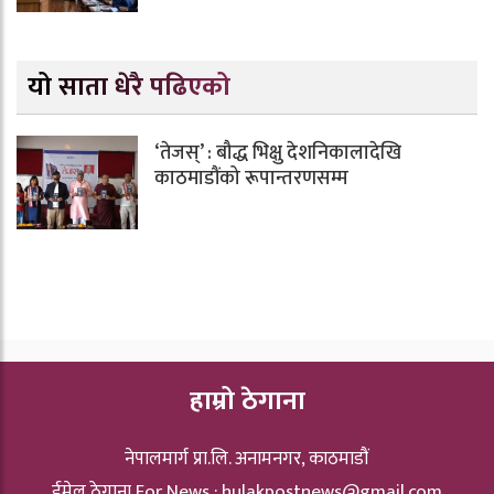
यो साता धेरै पढिएको
‘तेजस्’ : बौद्ध भिक्षु देशनिकालादेखि
काठमाडौंको रूपान्तरणसम्म
हाम्रो ठेगाना
नेपालमार्ग प्रा.लि. अनामनगर, काठमाडौं
ईमेल ठेगाना For News :
hulakpostnews@gmail.com