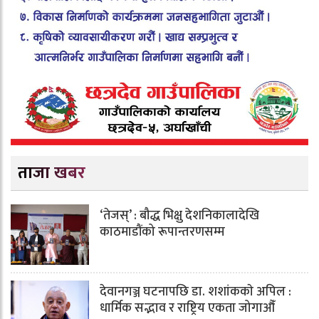
ताजा खबर
‘तेजस्’ : बौद्ध भिक्षु देशनिकालादेखि
काठमाडौंको रूपान्तरणसम्म
देवानगञ्ज घटनापछि डा. शशांककाे अपिल :
धार्मिक सद्भाव र राष्ट्रिय एकता जोगाऔँ