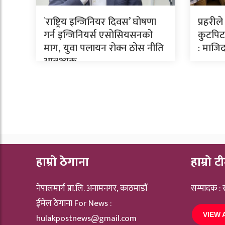
`राष्ट्रिय इन्जिनियर दिवस’ घोषणा
प्रहरील
गर्न इन्जिनियर्स एसाेसियसनको
कुटपिटव
माग, युवा पलायन रोक्न ठोस नीति
: माजिद
आवश्यक
हाम्रो ठेगाना
हाम्रो ट
नेपालमार्ग प्रा.लि. अनामनगर, काठमाडौं
सम्पादक :
ईमेल ठेगाना For News :
VIEW 
hulakpostnews@gmail.com