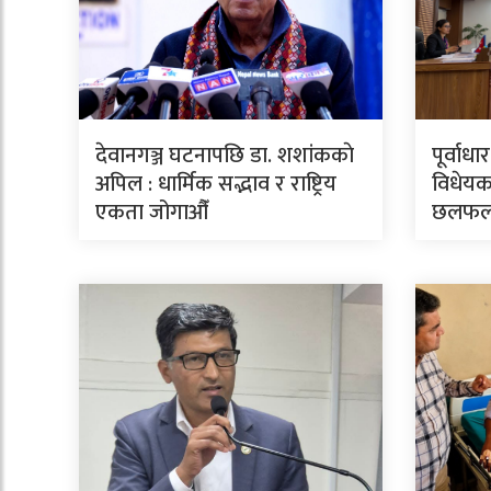
देवानगञ्ज घटनापछि डा. शशांककाे
पूर्वाध
अपिल : धार्मिक सद्भाव र राष्ट्रिय
विधेयक
एकता जोगाऔँ
छलफ