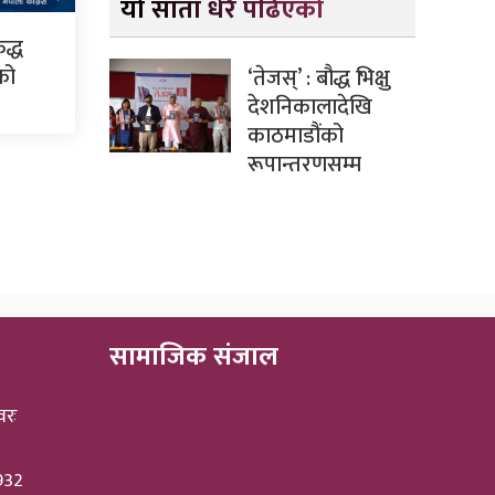
यो साता धेरै पढिएको
द्ध
सको
‘तेजस्’ : बौद्ध भिक्षु
देशनिकालादेखि
काठमाडौंको
रूपान्तरणसम्म
सामाजिक संजाल
वरः
3932