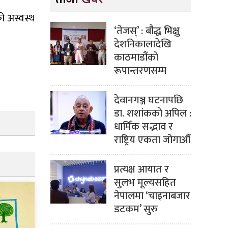
को अस्वस्थ
‘तेजस्’ : बौद्ध भिक्षु
देशनिकालादेखि
काठमाडौंको
रूपान्तरणसम्म
देवानगञ्ज घटनापछि
डा. शशांककाे अपिल :
धार्मिक सद्भाव र
राष्ट्रिय एकता जोगाऔँ
प्रत्यक्ष आयात र
सुलभ मूल्यसहित
नेपालमा ‘चाइनाबजार
डटकम’ सुरु