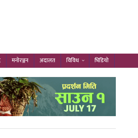
द
मनोरञ्जन
अदालत
विविध
भिडियो