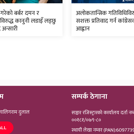
े गरेको बर्बर दमन र
अलोकतान्त्रिक गतिविधिविरु
िरुद्ध कानुनी लडाइँ लड्छु
सशक्त प्रतिवाद गर्न कांग्रे
 अन्सारी
आह्वान
ीम
सम्पर्क ठेगाना
 सालिगराम दुलाल
सञ्चार रजिस्ट्रारकाे कार्यालय दर्ता नम्
००१८१/०७९-८०
ALL
स्थायी लेखा नम्वर (PAN):60977