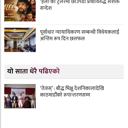
‘हली’को ट्रेलरमा छाउपडी प्रथाविरुद्ध सशक्त
सन्देश
पूर्वाधार न्यायाधिकरण सम्बन्धी विधेयकलाई
अन्तिम रूप दिन छलफल
यो साता धेरै पढिएको
‘तेजस्’ : बौद्ध भिक्षु देशनिकालादेखि
काठमाडौंको रूपान्तरणसम्म