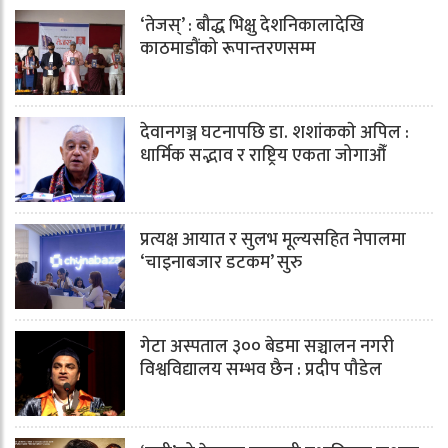
‘तेजस्’ : बौद्ध भिक्षु देशनिकालादेखि
काठमाडौंको रूपान्तरणसम्म
देवानगञ्ज घटनापछि डा. शशांककाे अपिल :
धार्मिक सद्भाव र राष्ट्रिय एकता जोगाऔँ
प्रत्यक्ष आयात र सुलभ मूल्यसहित नेपालमा
‘चाइनाबजार डटकम’ सुरु
गेटा अस्पताल ३०० बेडमा सञ्चालन नगरी
विश्वविद्यालय सम्भव छैन : प्रदीप पौडेल