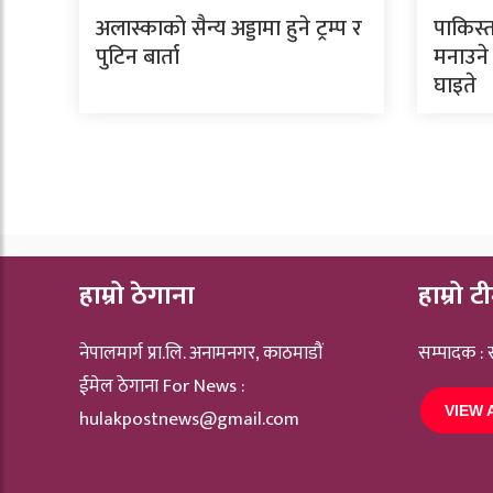
अलास्काकाे सैन्य अड्डामा हुने ट्रम्प र
पाकिस्त
पुटिन बार्ता
मनाउने 
घाइते
हाम्रो ठेगाना
हाम्रो ट
नेपालमार्ग प्रा.लि. अनामनगर, काठमाडौं
सम्पादक :
ईमेल ठेगाना For News :
VIEW 
hulakpostnews@gmail.com