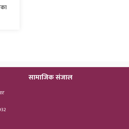
िएका
सामाजिक संजाल
वरः
3932