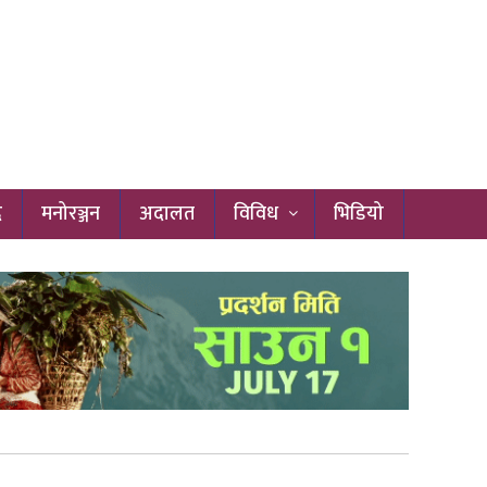
द
मनोरञ्जन
अदालत
विविध
भिडियो