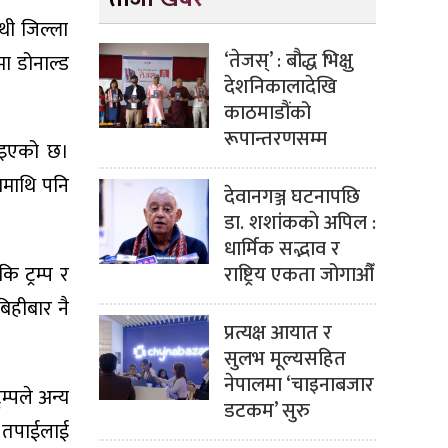
थी जिल्ला
‘तेजस्’ : बौद्ध भिक्षु
ा डोनाल्ड
देशनिकालादेखि
काठमाडौंको
रूपान्तरणसम्म
गाइएको छ।
नामाथि पनि
देवानगञ्ज घटनापछि
डा. शशांककाे अपिल :
धार्मिक सद्भाव र
राष्ट्रिय एकता जोगाऔँ
 ट्रम्प र
िहीबार नै
प्रत्यक्ष आयात र
सुलभ मूल्यसहित
नेपालमा ‘चाइनाबजार
्पले अन्य
डटकम’ सुरु
 । तपाईलाई