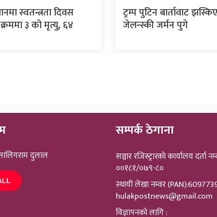
ानमा स्वतन्त्रता दिवस
ट्रम्प पुटिन बार्तावाट झस्क
क्रममा ३ को मृत्यु, ६४
जेलन्स्की जर्मन पुगे
ीम
सम्पर्क ठेगाना
 सालिगराम दुलाल
सञ्चार रजिस्ट्रारकाे कार्यालय दर्ता नम्
००१८१/०७९-८०
ALL
स्थायी लेखा नम्वर (PAN):60977
hulakpostnews@gmail.com
विज्ञापनको लागि :