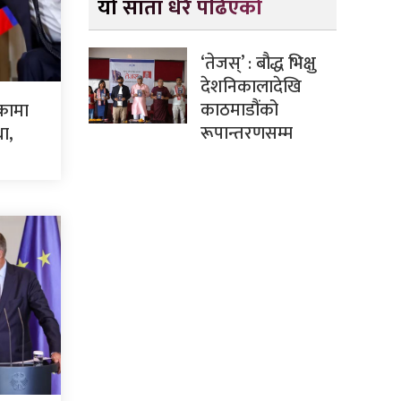
यो साता धेरै पढिएको
‘तेजस्’ : बौद्ध भिक्षु
देशनिकालादेखि
काठमाडौंको
्कामा
रूपान्तरणसम्म
था,