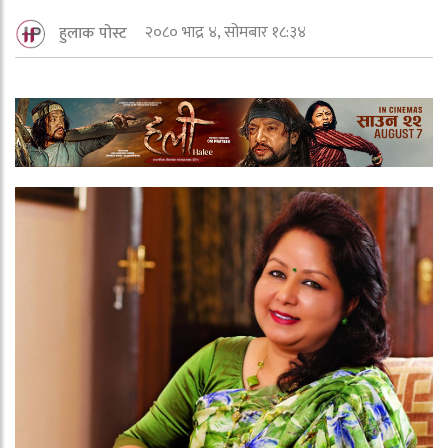
२०८० भाद्र ४, सोमबार १८:३४
हुलाक पोस्ट