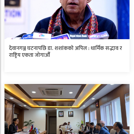
देवानगञ्ज घटनापछि डा. शशांककाे अपिल : धार्मिक सद्भाव र
राष्ट्रिय एकता जोगाऔँ