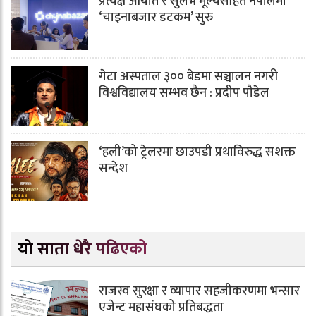
प्रत्यक्ष आयात र सुलभ मूल्यसहित नेपालमा
‘चाइनाबजार डटकम’ सुरु
गेटा अस्पताल ३०० बेडमा सञ्चालन नगरी
विश्वविद्यालय सम्भव छैन : प्रदीप पौडेल
‘हली’को ट्रेलरमा छाउपडी प्रथाविरुद्ध सशक्त
सन्देश
यो साता धेरै पढिएको
राजस्व सुरक्षा र व्यापार सहजीकरणमा भन्सार
एजेन्ट महासंघको प्रतिबद्धता