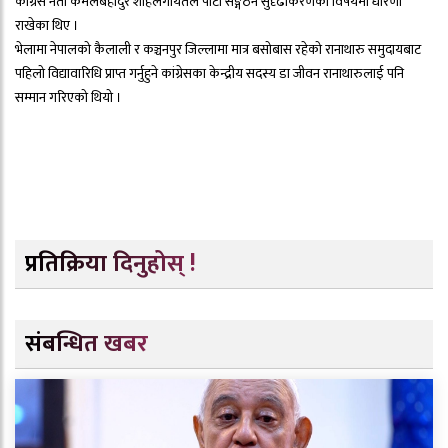
कांग्रेस नेता कमलबहादुर शाहलगायतले पार्टी सङ्गठन सुदृढीकरणका विषयमा धारणा
राखेका थिए ।
भेलामा नेपालको कैलाली र कञ्चनपुर जिल्लामा मात्र बसोबास रहेको रानाथारु समुदायबाट
पहिलो विद्यावारिधि प्राप्त गर्नुहुने कांग्रेसका केन्द्रीय सदस्य डा जीवन रानाथारुलाई पनि
सम्मान गरिएको थियो ।
प्रतिक्रिया दिनुहोस् !
संबन्धित खबर