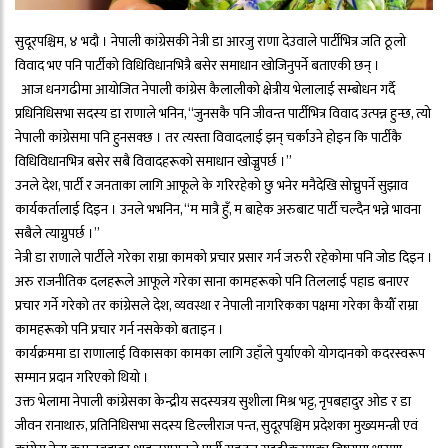
सुदूरपश्चिम, ४ भदौ । नेपाली कांग्रेसकी नेत्री डा आरजु राणा देउवाले पार्टीभित्र जति ठूलो
विवाद भए पनि पार्टीको विधिविधानभित्रै बसेर समाधान खोजिनुपर्ने बताएकी छन् ।
आज धनगढीमा आयोजित नेपाली कांग्रेस कैलालीको क्षेत्रीय भेलालाई सम्बोधन गर्दै
प्रधिनिधिसभा सदस्य डा राणाले भनिन, “जुनसकै पनि जीवन्त पार्टीभित्र विवाद उत्पन्न हुन्छ, त्यो
नेपाली कांग्रेसमा पनि हुनसक्छ । तर त्यस्ता विवादलाई झन् चर्काउने होइन कि पार्टीकै
विधिविधानभित्र बसेर सबै विवादहरूको समाधान खोज्नुपर्छ ।”
उनले देश, पार्टी र जनताका लागि आफूले के गरिरहेको छु भनेर मनैदेखि सोच्नुपर्ने सुझाव
कार्यकर्तालाई दिइन । उनले भभनिन, “म मात्रै हुँ, म बाहेक अरुबाट पार्टी चल्दैन भन्ने भावना
सबैले त्याग्नुपर्छ ।”
नेत्री डा राणाले पार्टीले गरेका राम्रा कामको प्रचार प्रसार गर्न जरुरी रहेकोमा पनि जोड दिइन ।
अरु राजनीतिक दलहरूले आफूले गरेका साना कामहरूको पनि तिललाई पहाड बनाएर
प्रचार गर्ने गरेको तर कांग्रेसले देश, व्यवस्था र नेपाली नागरिकका पक्षमा गरेका कैयौँ राम्रा
कामहरूको पनि प्रचार गर्न नसकेको बताइन ।
कार्यक्रममा डा राणालाई विकासका कामका लागि उहाँले पुर्याएको योगदानको कदरस्वरूप
सम्मान प्रदान गरिएको थियो ।
उक्त भेलामा नेपाली कांग्रेसका केन्द्रीय सदस्यत्रय सुशीला मिश्र भट्ट, नृपबहादुर ओड र डा
जीवन रानाथारु, प्रतिनिधिसभा सदस्य डिल्लीराज पन्त, सुदूरपश्चिम प्रदेशका मुख्यमन्त्री एवं