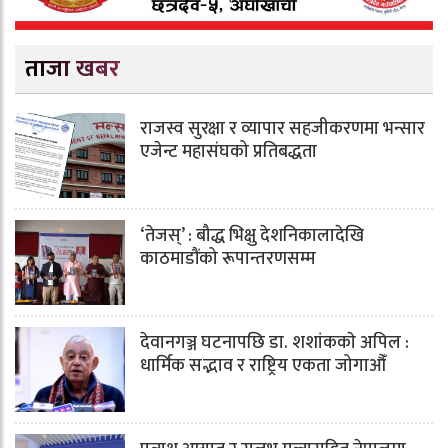
ताजा खबर
राजस्व सुरक्षा र व्यापार सहजीकरणमा भन्सार
एजेन्ट महासंघको प्रतिबद्धता
‘तेजस्’ : बौद्ध भिक्षु देशनिकालादेखि
काठमाडौंको रूपान्तरणसम्म
देवानगञ्ज घटनापछि डा. शशांककाे अपिल :
धार्मिक सद्भाव र राष्ट्रिय एकता जोगाऔँ