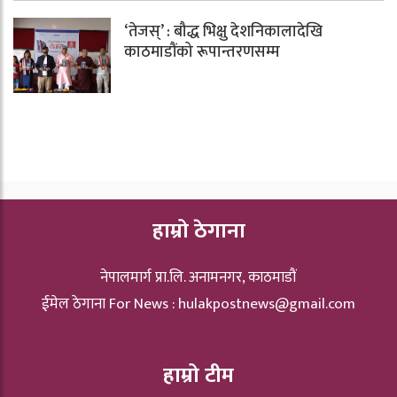
‘तेजस्’ : बौद्ध भिक्षु देशनिकालादेखि
काठमाडौंको रूपान्तरणसम्म
हाम्रो ठेगाना
नेपालमार्ग प्रा.लि. अनामनगर, काठमाडौं
ईमेल ठेगाना For News :
hulakpostnews@gmail.com
हाम्रो टीम