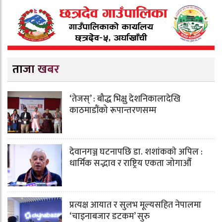
ताजा खबर
‘तेजस्’ : बौद्ध भिक्षु देशनिकालादेखि
काठमाडौंको रूपान्तरणसम्म
देवानगञ्ज घटनापछि डा. शशांककाे अपिल :
धार्मिक सद्भाव र राष्ट्रिय एकता जोगाऔँ
प्रत्यक्ष आयात र सुलभ मूल्यसहित नेपालमा
‘चाइनाबजार डटकम’ सुरु