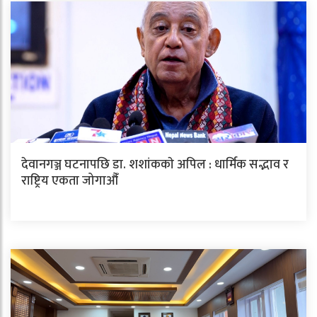
देवानगञ्ज घटनापछि डा. शशांककाे अपिल : धार्मिक सद्भाव र
राष्ट्रिय एकता जोगाऔँ