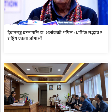
देवानगञ्ज घटनापछि डा. शशांककाे अपिल : धार्मिक सद्भाव र
राष्ट्रिय एकता जोगाऔँ