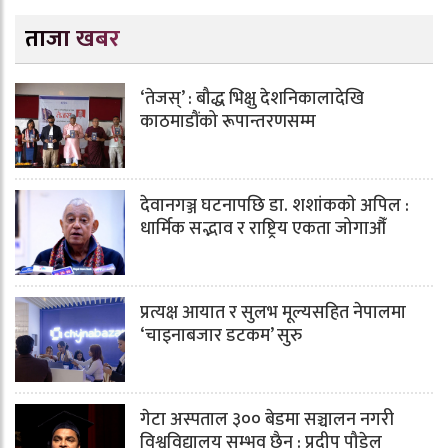
ताजा खबर
‘तेजस्’ : बौद्ध भिक्षु देशनिकालादेखि
काठमाडौंको रूपान्तरणसम्म
देवानगञ्ज घटनापछि डा. शशांककाे अपिल :
धार्मिक सद्भाव र राष्ट्रिय एकता जोगाऔँ
प्रत्यक्ष आयात र सुलभ मूल्यसहित नेपालमा
‘चाइनाबजार डटकम’ सुरु
गेटा अस्पताल ३०० बेडमा सञ्चालन नगरी
विश्वविद्यालय सम्भव छैन : प्रदीप पौडेल