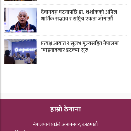
देवानगञ्ज घटनापछि डा. शशांककाे अपिल :
धार्मिक सद्भाव र राष्ट्रिय एकता जोगाऔँ
प्रत्यक्ष आयात र सुलभ मूल्यसहित नेपालमा
‘चाइनाबजार डटकम’ सुरु
हाम्रो ठेगाना
नेपालमार्ग प्रा.लि. अनामनगर, काठमाडौं