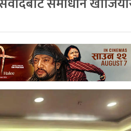
ंवादबाट समाधान खाेजियाेस्