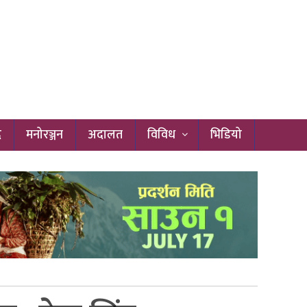
द
मनोरञ्जन
अदालत
विविध
भिडियो