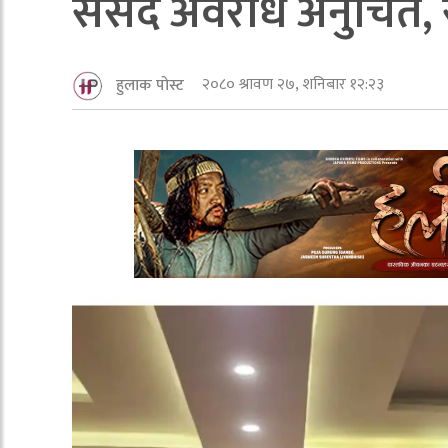
संसद अवराेध अनुचित, स
२०८० श्रावण २७, शनिबार १२:२३
हुलाक पोस्ट