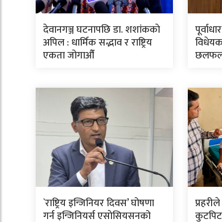
देवानगञ्ज घटनापछि डा. शशांककाे
पूर्वाध
अपिल : धार्मिक सद्भाव र राष्ट्रिय
विधेयक
एकता जोगाऔँ
छलफ
`राष्ट्रिय इन्जिनियर दिवस’ घोषणा
प्रहरील
गर्न इन्जिनियर्स एसाेसियसनको
कुटपिटव