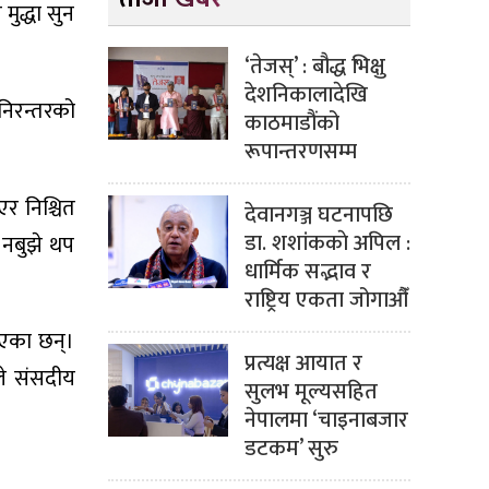
मुद्धा सुन
‘तेजस्’ : बौद्ध भिक्षु
देशनिकालादेखि
 निरन्तरको
काठमाडौंको
रूपान्तरणसम्म
एर निश्चित
देवानगञ्ज घटनापछि
डा. शशांककाे अपिल :
 नबुझे थप
धार्मिक सद्भाव र
राष्ट्रिय एकता जोगाऔँ
ाएका छन्।
प्रत्यक्ष आयात र
े संसदीय
सुलभ मूल्यसहित
नेपालमा ‘चाइनाबजार
डटकम’ सुरु