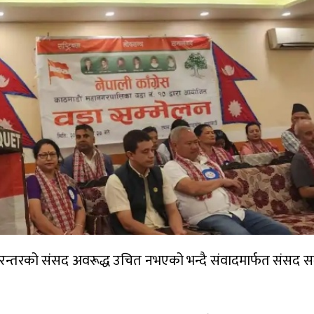
 निरन्तरको संसद अवरूद्ध उचित नभएको भन्दै संवादमार्फत संसद सञ