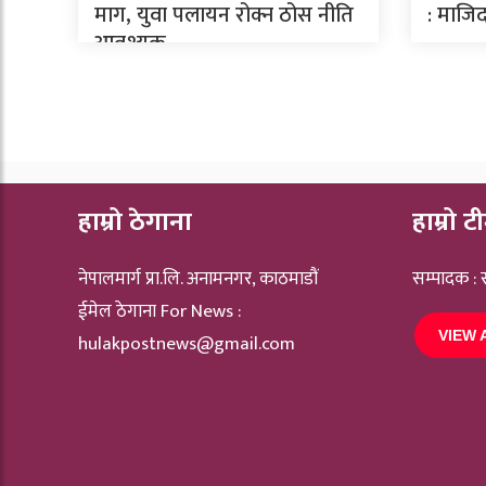
माग, युवा पलायन रोक्न ठोस नीति
: माजिद
आवश्यक
हाम्रो ठेगाना
हाम्रो ट
नेपालमार्ग प्रा.लि. अनामनगर, काठमाडौं
सम्पादक :
ईमेल ठेगाना For News :
VIEW 
hulakpostnews@gmail.com