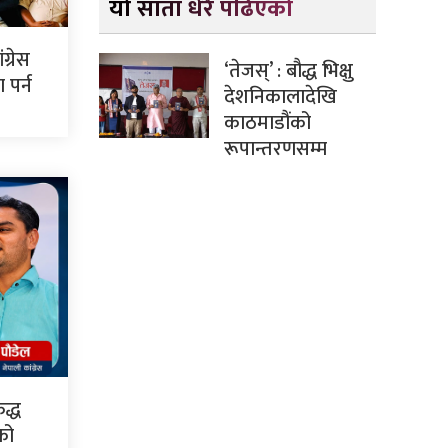
यो साता धेरै पढिएको
ग्रेस
‘तेजस्’ : बौद्ध भिक्षु
पर्न
देशनिकालादेखि
काठमाडौंको
रूपान्तरणसम्म
द्ध
सको