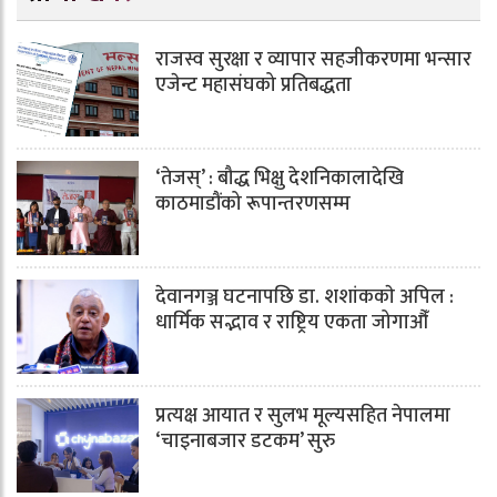
राजस्व सुरक्षा र व्यापार सहजीकरणमा भन्सार
एजेन्ट महासंघको प्रतिबद्धता
‘तेजस्’ : बौद्ध भिक्षु देशनिकालादेखि
काठमाडौंको रूपान्तरणसम्म
देवानगञ्ज घटनापछि डा. शशांककाे अपिल :
धार्मिक सद्भाव र राष्ट्रिय एकता जोगाऔँ
प्रत्यक्ष आयात र सुलभ मूल्यसहित नेपालमा
‘चाइनाबजार डटकम’ सुरु