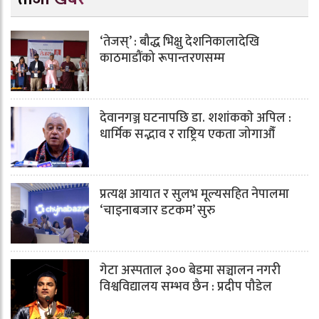
‘तेजस्’ : बौद्ध भिक्षु देशनिकालादेखि
काठमाडौंको रूपान्तरणसम्म
देवानगञ्ज घटनापछि डा. शशांककाे अपिल :
धार्मिक सद्भाव र राष्ट्रिय एकता जोगाऔँ
प्रत्यक्ष आयात र सुलभ मूल्यसहित नेपालमा
‘चाइनाबजार डटकम’ सुरु
गेटा अस्पताल ३०० बेडमा सञ्चालन नगरी
विश्वविद्यालय सम्भव छैन : प्रदीप पौडेल