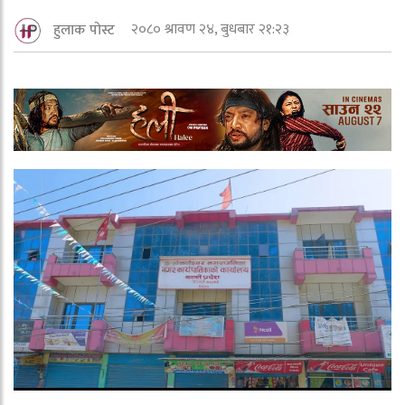
२०८० श्रावण २४, बुधबार २१:२३
हुलाक पोस्ट