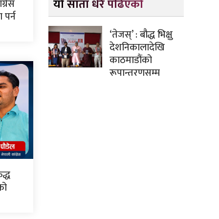
यो साता धेरै पढिएको
ग्रेस
पर्न
‘तेजस्’ : बौद्ध भिक्षु
देशनिकालादेखि
काठमाडौंको
रूपान्तरणसम्म
द्ध
सको