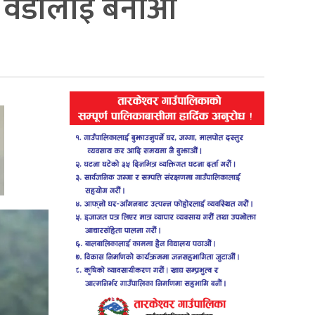
र वडालाई बनाओैं