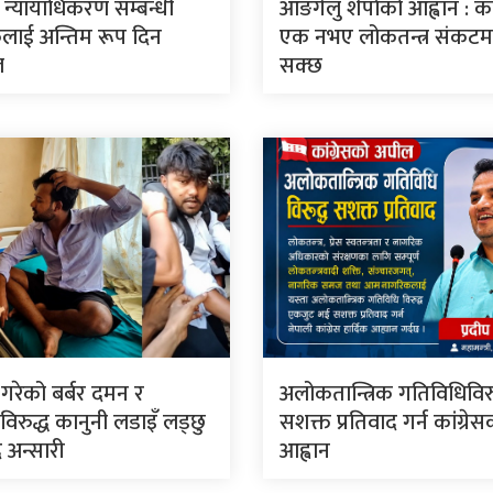
ार न्यायाधिकरण सम्बन्धी
आङगेलु शेर्पाको आह्वान : कां
लाई अन्तिम रूप दिन
एक नभए लोकतन्त्र संकटमा 
ल
सक्छ
े गरेको बर्बर दमन र
अलोकतान्त्रिक गतिविधिविरु
िरुद्ध कानुनी लडाइँ लड्छु
सशक्त प्रतिवाद गर्न कांग्रे
 अन्सारी
आह्वान