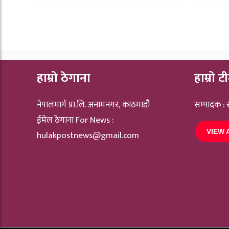
हाम्रो ठेगाना
हाम्रो ट
नेपालमार्ग प्रा.लि. अनामनगर, काठमाडौं
सम्पादक :
ईमेल ठेगाना For News :
VIEW 
hulakpostnews@gmail.com