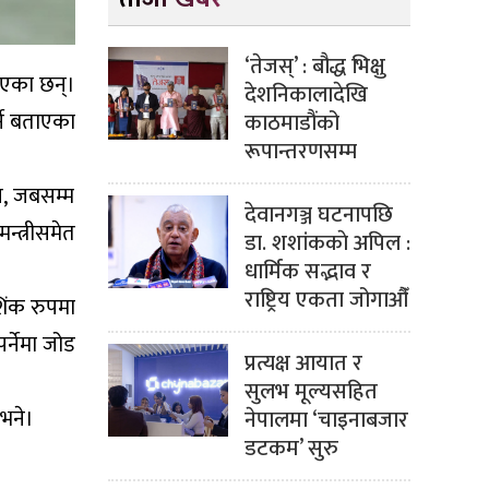
‘तेजस्’ : बौद्ध भिक्षु
ताएका छन्।
देशनिकालादेखि
्ने बताएका
काठमाडौंको
रूपान्तरणसम्म
्न, जबसम्म
देवानगञ्ज घटनापछि
न्त्रीसमेत
डा. शशांककाे अपिल :
धार्मिक सद्भाव र
राष्ट्रिय एकता जोगाऔँ
शिंक रुपमा
र्नेमा जोड
प्रत्यक्ष आयात र
सुलभ मूल्यसहित
 भने।
नेपालमा ‘चाइनाबजार
डटकम’ सुरु