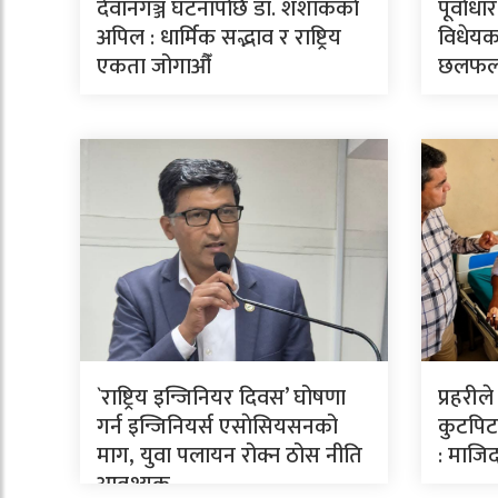
देवानगञ्ज घटनापछि डा. शशांककाे
पूर्वाध
अपिल : धार्मिक सद्भाव र राष्ट्रिय
विधेयक
एकता जोगाऔँ
छलफ
`राष्ट्रिय इन्जिनियर दिवस’ घोषणा
प्रहरील
गर्न इन्जिनियर्स एसाेसियसनको
कुटपिटव
माग, युवा पलायन रोक्न ठोस नीति
: माजिद
आवश्यक