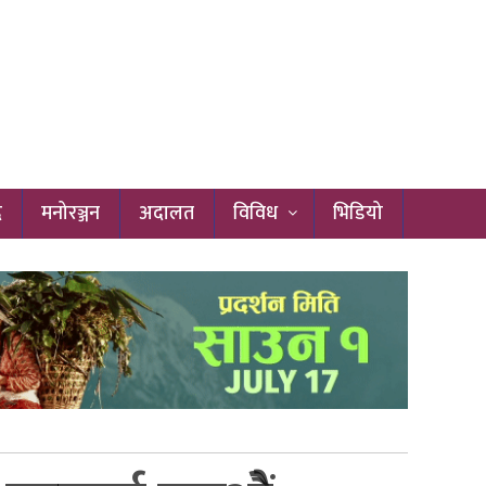
द
मनोरञ्जन
अदालत
विविध
भिडियो