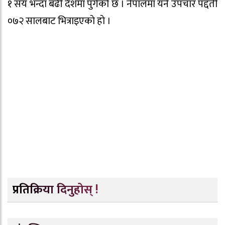
१ सय भन्दा बढी देशमा पुगेकाे छ । नेपालमा यने उपचार पद्दती
०७२ सालबाट भित्राइएकाे हाे ।
प्रतिक्रिया दिनुहोस् !