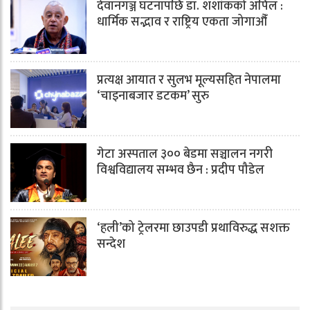
देवानगञ्ज घटनापछि डा. शशांककाे अपिल :
धार्मिक सद्भाव र राष्ट्रिय एकता जोगाऔँ
प्रत्यक्ष आयात र सुलभ मूल्यसहित नेपालमा
‘चाइनाबजार डटकम’ सुरु
गेटा अस्पताल ३०० बेडमा सञ्चालन नगरी
विश्वविद्यालय सम्भव छैन : प्रदीप पौडेल
‘हली’को ट्रेलरमा छाउपडी प्रथाविरुद्ध सशक्त
सन्देश