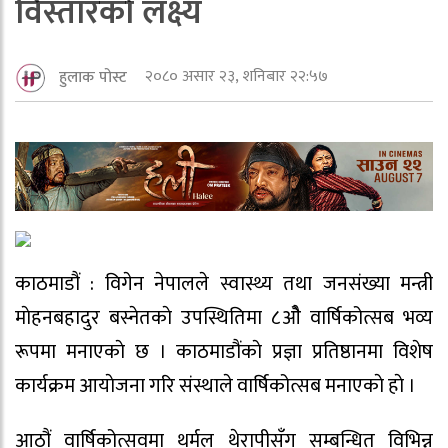
विस्तारकाे लक्ष्य
२०८० असार २३, शनिबार २२:५७
हुलाक पोस्ट
काठमाडौं : विगेन नेपालले स्वास्थ्य तथा जनसंख्या मन्त्री
माेहनबहादुर बस्नेतकाे उपस्थितिमा ८ओै वार्षिकोत्सब भव्य
रूपमा मनाएकाे छ । काठमाडौंकाे प्रज्ञा प्रतिष्ठानमा विशेष
कार्यक्रम आयाेजना गरि संस्थाले वार्षिकोत्सब मनाएकाे हाे ।
आठौं वार्षिकोत्सवमा थर्मल थेरापीसँग सम्बन्धित विभिन्न