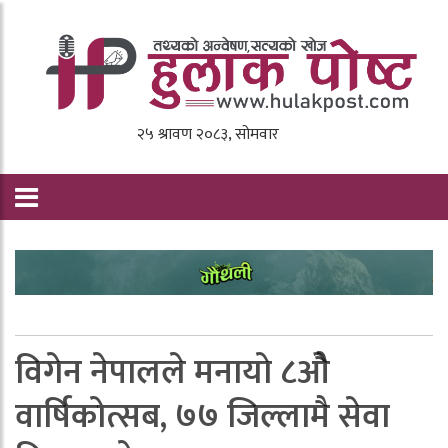
विगेन नेपालले मनायाे ८ओै
वार्षिकोत्सब, ७७ जिल्लामै सेवा