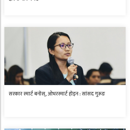
सरकार स्मार्ट बनाेस्, ओभरस्मार्ट हाेइन : सांसद गुरूङ