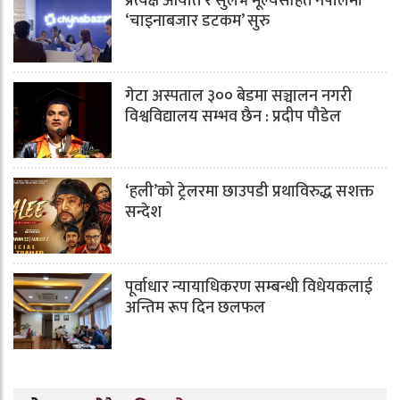
प्रत्यक्ष आयात र सुलभ मूल्यसहित नेपालमा
‘चाइनाबजार डटकम’ सुरु
गेटा अस्पताल ३०० बेडमा सञ्चालन नगरी
विश्वविद्यालय सम्भव छैन : प्रदीप पौडेल
‘हली’को ट्रेलरमा छाउपडी प्रथाविरुद्ध सशक्त
सन्देश
पूर्वाधार न्यायाधिकरण सम्बन्धी विधेयकलाई
अन्तिम रूप दिन छलफल