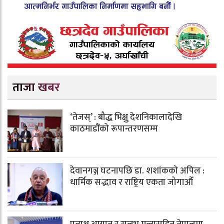
ताजा खबर
‘तेजस्’ : बौद्ध भिक्षु देशनिकालादेखि
काठमाडौंको रूपान्तरणसम्म
देवानगञ्ज घटनापछि डा. शशांककाे अपिल :
धार्मिक सद्भाव र राष्ट्रिय एकता जोगाऔँ