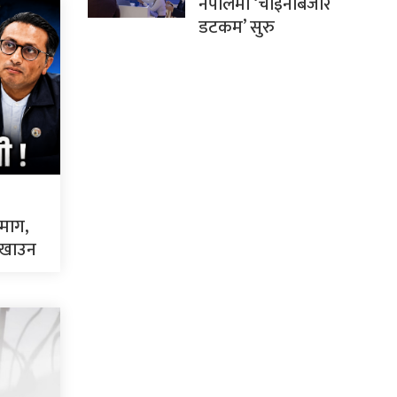
नेपालमा ‘चाइनाबजार
डटकम’ सुरु
 माग,
 देखाउन