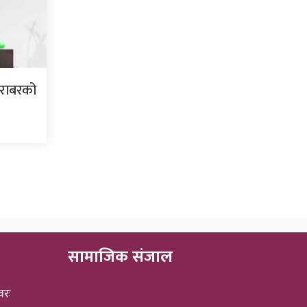
बराबरको
सामाजिक संजाल
वरः