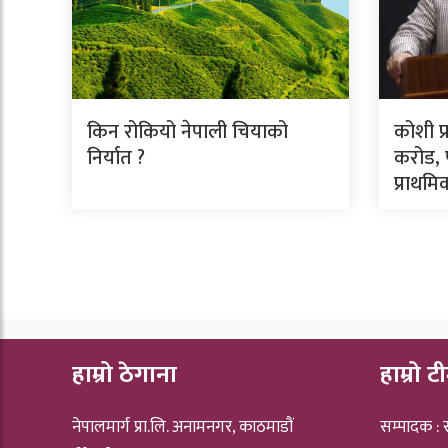
किन रोकियो नेपाली चियाको
कोशी प
निर्यात ?
करोड, प
प्राथम
हाम्रो ठेगाना
हाम्रो ट
नेपालमार्ग प्रा.लि. अनामनगर, काठमाडौं
सम्पादक :