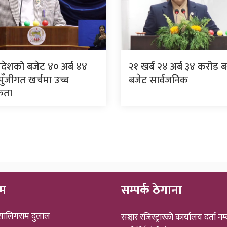
्रदेशको बजेट ४० अर्ब ४४
२१ खर्ब २४ अर्ब ३४ करोड 
ुँजीगत खर्चमा उच्च
बजेट सार्वजनिक
िकता
ीम
सम्पर्क ठेगाना
 सालिगराम दुलाल
सञ्चार रजिस्ट्रारकाे कार्यालय दर्ता नम्