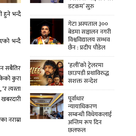
डटकम’ सुरु
हुने भन्दै
गेटा अस्पताल ३००
बेडमा सञ्चालन नगरी
विश्वविद्यालय सम्भव
एको भन्दै
छैन : प्रदीप पौडेल
‘हली’को ट्रेलरमा
ोइन सबैतिर
छाउपडी प्रथाविरुद्ध
केको कुरा
सशक्त सन्देश
‘र त्यस्ता
पूर्वाधार
ई खबरदारी
न्यायाधिकरण
सम्बन्धी विधेयकलाई
का नराम्रा
अन्तिम रूप दिन
छलफल