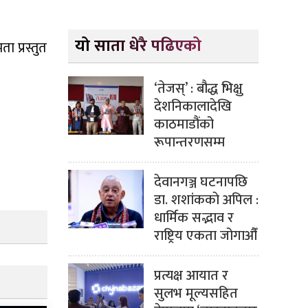
यो साता धेरै पढिएको
ा प्रस्तुत
‘तेजस्’ : बौद्ध भिक्षु
देशनिकालादेखि
काठमाडौंको
रूपान्तरणसम्म
देवानगञ्ज घटनापछि
डा. शशांककाे अपिल :
धार्मिक सद्भाव र
राष्ट्रिय एकता जोगाऔँ
प्रत्यक्ष आयात र
सुलभ मूल्यसहित