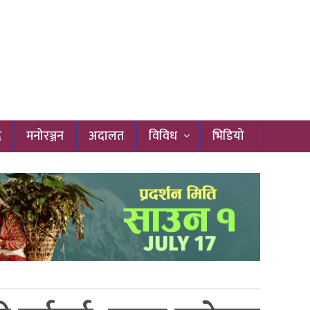
द
मनोरञ्जन
अदालत
विविध
भिडियो