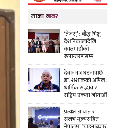
ताजा खबर
‘तेजस्’ : बौद्ध भिक्षु
देशनिकालादेखि
काठमाडौंको
रूपान्तरणसम्म
देवानगञ्ज घटनापछि
डा. शशांककाे अपिल :
धार्मिक सद्भाव र
राष्ट्रिय एकता जोगाऔँ
प्रत्यक्ष आयात र
सुलभ मूल्यसहित
नेपालमा ‘चाइनाबजार